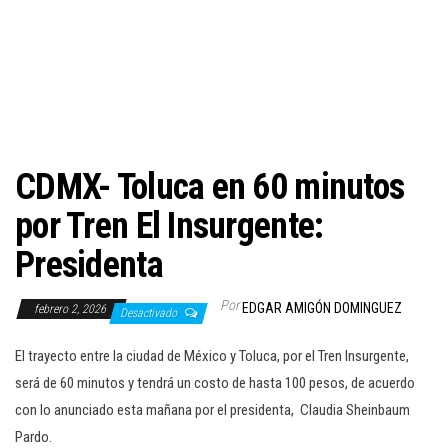
c
i
ó
n
CDMX- Toluca en 60 minutos
por Tren El Insurgente:
Presidenta
Por
EDGAR AMIGÓN DOMINGUEZ
febrero 2, 2026
Desactivado
El trayecto entre la ciudad de México y Toluca, por el Tren Insurgente,
será de 60 minutos y tendrá un costo de hasta 100 pesos, de acuerdo
con lo anunciado esta mañana por el presidenta, Claudia Sheinbaum
Pardo.