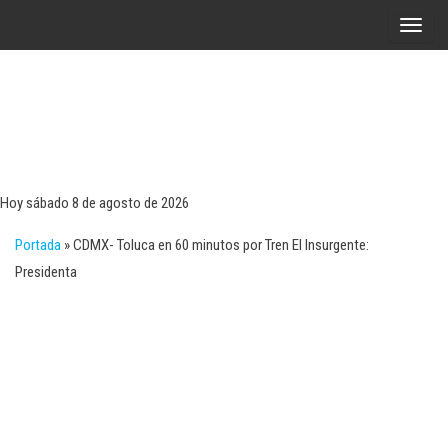
Saltar
A
al
l
contenido
t
e
r
Tecn
Noticias 
opinión
n
sobre
a
tecnologí
Hoy sábado 8 de agosto de 2026
y
r
negocio
Portada
»
CDMX- Toluca en 60 minutos por Tren El Insurgente:
l
Presidenta
a
n
a
v
e
g
a