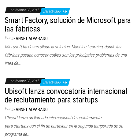
noviembre 30, 2017
Desactivado
Smart Factory, solución de Microsoft para
las fábricas
Por
JEANNET ALVARADO
Microsoft ha desarrollado la solución Machine Learning, donde las
fábricas pueden conocer cuáles son los principales problemas de una
línea de…
noviembre 30, 2017
Desactivado
Ubisoft lanza convocatoria internacional
de reclutamiento para startups
Por
JEANNET ALVARADO
Ubisoft lanza un llamado internacional de reclutamiento
para startups con el fin de participar en la segunda temporada de su
programa de…