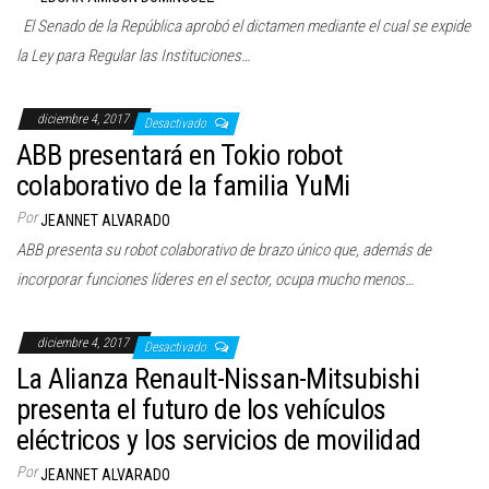
c
El Senado de la República aprobó el dictamen mediante el cual se expide
i
la Ley para Regular las Instituciones…
ó
n
diciembre 4, 2017
Desactivado
ABB presentará en Tokio robot
colaborativo de la familia YuMi
Por
JEANNET ALVARADO
ABB presenta su robot colaborativo de brazo único que, además de
incorporar funciones líderes en el sector, ocupa mucho menos…
diciembre 4, 2017
Desactivado
La Alianza Renault-Nissan-Mitsubishi
presenta el futuro de los vehículos
eléctricos y los servicios de movilidad
Por
JEANNET ALVARADO