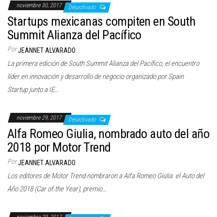
noviembre 30, 2017
Desactivado
Startups mexicanas compiten en South
Summit Alianza del Pacífico
Por
JEANNET ALVARADO
La primera edición de South Summit Alianza del Pacífico, el encuentro
líder en innovación y desarrollo de negocio organizado por Spain
Startup junto a IE…
noviembre 29, 2017
Desactivado
Alfa Romeo Giulia, nombrado auto del año
2018 por Motor Trend
Por
JEANNET ALVARADO
Los editores de Motor Trend nombraron a Alfa Romeo Giulia el Auto del
Año 2018 (Car of the Year), premio…