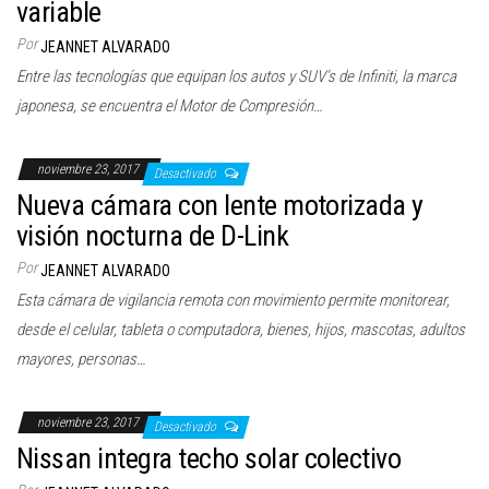
variable
Por
JEANNET ALVARADO
Entre las tecnologías que equipan los autos y SUV’s de Infiniti, la marca
japonesa, se encuentra el Motor de Compresión…
noviembre 23, 2017
Desactivado
Nueva cámara con lente motorizada y
visión nocturna de D-Link
Por
JEANNET ALVARADO
Esta cámara de vigilancia remota con movimiento permite monitorear,
desde el celular, tableta o computadora, bienes, hijos, mascotas, adultos
mayores, personas…
noviembre 23, 2017
Desactivado
Nissan integra techo solar colectivo