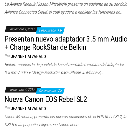
La Alianza Renault-Nissan-Mitsubishi presenta un adelanto de su servicio
Alliance Connected Cloud, el cual ayudará a habilitar las funciones en…
diciembre 4, 2017
Desactivado
Presentan nuevo adaptador 3.5 mm Audio
+ Charge RockStar de Belkin
Por
JEANNET ALVARADO
Belkin, anunció la disponibilidad en el mercado mexicano del adaptador
3.5 mm Audio + Charge RockStar para iPhone X, iPhone 8,…
diciembre 4, 2017
Desactivado
Nueva Canon EOS Rebel SL2
Por
JEANNET ALVARADO
Canon Mexicana, presenta las nuevas cualidades de la EOS Rebel SL2, la
DSLR más pequeña y ligera que Canon tiene.…