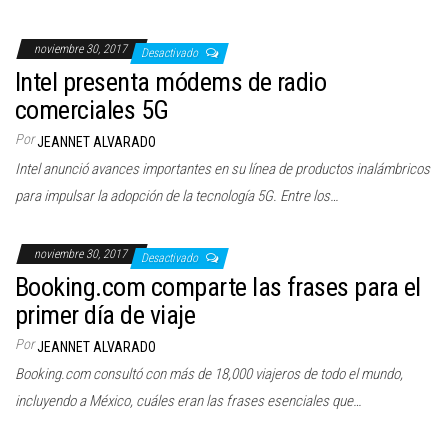
noviembre 30, 2017
Desactivado
Intel presenta módems de radio
comerciales 5G
Por
JEANNET ALVARADO
Intel anunció avances importantes en su línea de productos inalámbricos
para impulsar la adopción de la tecnología 5G. Entre los…
noviembre 30, 2017
Desactivado
Booking.com comparte las frases para el
primer día de viaje
Por
JEANNET ALVARADO
Booking.com consultó con más de 18,000 viajeros de todo el mundo,
incluyendo a México, cuáles eran las frases esenciales que…