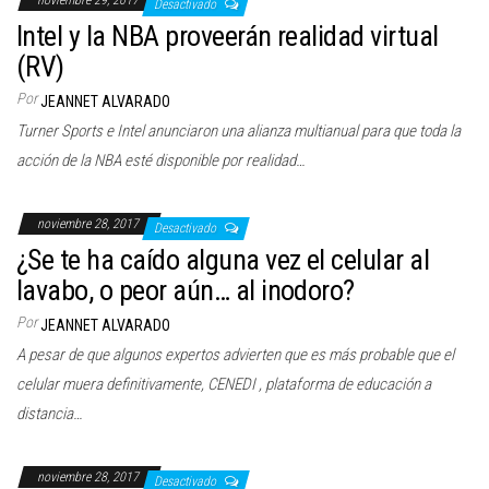
noviembre 29, 2017
Desactivado
Intel y la NBA proveerán realidad virtual
(RV)
Por
JEANNET ALVARADO
Turner Sports e Intel anunciaron una alianza multianual para que toda la
acción de la NBA esté disponible por realidad…
noviembre 28, 2017
Desactivado
¿Se te ha caído alguna vez el celular al
lavabo, o peor aún… al inodoro?
Por
JEANNET ALVARADO
A pesar de que algunos expertos advierten que es más probable que el
celular muera definitivamente, CENEDI , plataforma de educación a
distancia…
noviembre 28, 2017
Desactivado