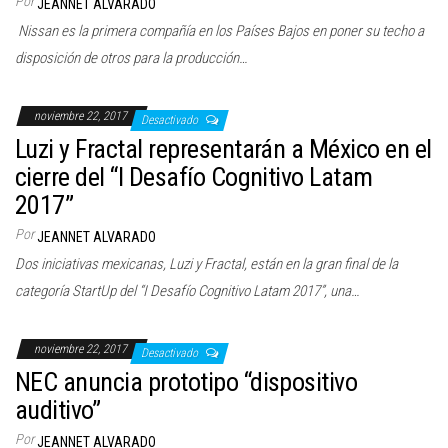
Por
JEANNET ALVARADO
Nissan es la primera compañía en los Países Bajos en poner su techo a
disposición de otros para la producción…
noviembre 22, 2017
Desactivado
Luzi y Fractal representarán a México en el
cierre del “I Desafío Cognitivo Latam
2017”
Por
JEANNET ALVARADO
Dos iniciativas mexicanas, Luzi y Fractal, están en la gran final de la
categoría StartUp del “I Desafío Cognitivo Latam 2017”, una…
noviembre 22, 2017
Desactivado
NEC anuncia prototipo “dispositivo
auditivo”
Por
JEANNET ALVARADO