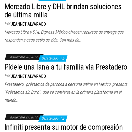
Mercado Libre y DHL brindan soluciones
de última milla
Por
JEANNET ALVARADO
Mercado Libre y DHL Express México ofrecen recursos de entrega que
responden a cada estilo de vida. Con más de…
noviembre 28, 2017
Desactivado
Pídele una lana a tu familia vía Prestadero
Por
JEANNET ALVARADO
Prestadero, préstamos de persona a persona online en Mexico, presenta
“Préstamos sin Buró”, que se convierte en la primera plataforma en el
mundo…
noviembre 27, 2017
Desactivado
Infiniti presenta su motor de compresión