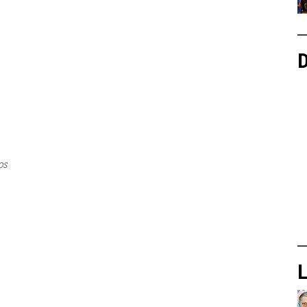
D
os
L