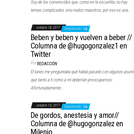
Soy de los convencidos que, como en la escuelita, no hay
temas complicados sino malos maestros, por eso es una…
octubre 18, 2017
Desactivado
Beben y beben y vuelven a beber //
Columna de @hugogonzalez1 en
Twitter
Por
REDACCIÓN
El lunes me preguntaba qué había pasado con algunos asunt
que tanto a ti como a mí deberían preocuparnos.
Afortunadamente…
octubre 13, 2017
Desactivado
De gordos, anestesia y amor//
Columna de @hugogonzalez en
Milenio