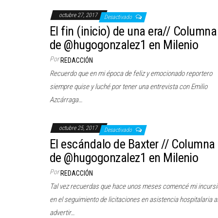
octubre 27, 2017
Desactivado
El fin (inicio) de una era// Columna
de @hugogonzalez1 en Milenio
Por
REDACCIÓN
Recuerdo que en mi época de feliz y emocionado reportero
siempre quise y luché por tener una entrevista con Emilio
Azcárraga…
octubre 25, 2017
Desactivado
El escándalo de Baxter // Columna
de @hugogonzalez1 en Milenio
Por
REDACCIÓN
Tal vez recuerdas que hace unos meses comencé mi incursi
en el seguimiento de licitaciones en asistencia hospitalaria a
advertir…