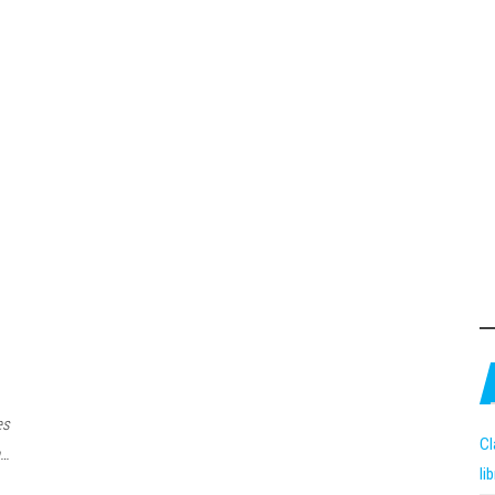
es
Cl
n…
li