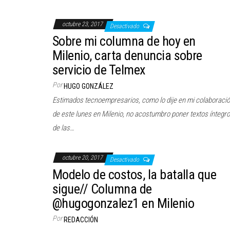
octubre 23, 2017
Desactivado
Sobre mi columna de hoy en
Milenio, carta denuncia sobre
servicio de Telmex
Por
HUGO GONZÁLEZ
Estimados tecnoempresarios, como lo dije en mi colaboraci
de este lunes en Milenio, no acostumbro poner textos íntegr
de las…
octubre 20, 2017
Desactivado
Modelo de costos, la batalla que
sigue// Columna de
@hugogonzalez1 en Milenio
Por
REDACCIÓN