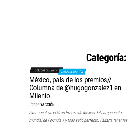
Categoría
octubre 30, 2017
Desactivado
México, país de los premios//
Columna de @hugogonzalez1 en
Milenio
Por
REDACCIÓN
Ayer concluyó el Gran Premio de México del campeonato
mundial de Fórmula 1 y todo salió perfecto. Faltaría tener la