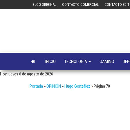
Saltar
BLOG ORIGINAL
CONTACTO COMERCIAL
CONTACTO EDIT
al
contenido
INICIO
TECNOLOGÍA
GAMING
DEP
Hoy jueves 6 de agosto de 2026
Portada
»
OPINIÓN
»
Hugo González
»
Página 70