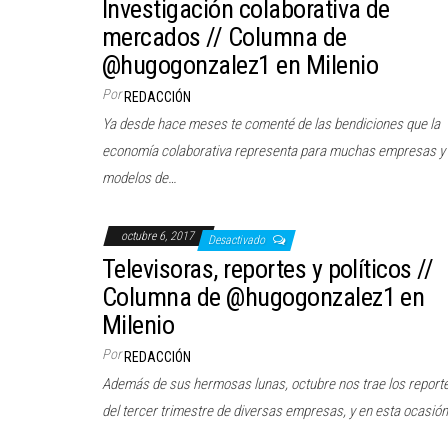
Investigación colaborativa de
mercados // Columna de
@hugogonzalez1 en Milenio
Por
REDACCIÓN
Ya desde hace meses te comenté de las bendiciones que la
economía colaborativa representa para muchas empresas y
modelos de…
octubre 6, 2017
Desactivado
Televisoras, reportes y políticos //
Columna de @hugogonzalez1 en
Milenio
Por
REDACCIÓN
Además de sus hermosas lunas, octubre nos trae los report
del tercer trimestre de diversas empresas, y en esta ocasió