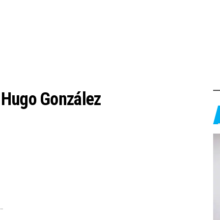
:
Hugo González
s…