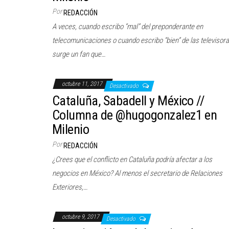
Por
REDACCIÓN
A veces, cuando escribo “mal” del preponderante en
telecomunicaciones o cuando escribo “bien” de las televisora
surge un fan que…
octubre 11, 2017
Desactivado
Cataluña, Sabadell y México //
Columna de @hugogonzalez1 en
Milenio
Por
REDACCIÓN
¿Crees que el conflicto en Cataluña podría afectar a los
negocios en México? Al menos el secretario de Relaciones
Exteriores,…
octubre 9, 2017
Desactivado