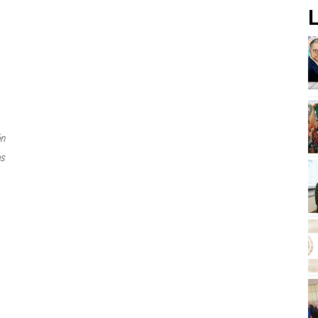
L
ón
os