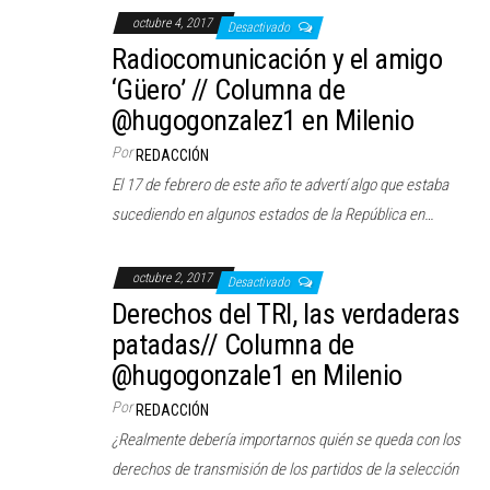
octubre 4, 2017
Desactivado
Radiocomunicación y el amigo
‘Güero’ // Columna de
@hugogonzalez1 en Milenio
Por
REDACCIÓN
El 17 de febrero de este año te advertí algo que estaba
sucediendo en algunos estados de la República en…
octubre 2, 2017
Desactivado
Derechos del TRI, las verdaderas
patadas// Columna de
@hugogonzale1 en Milenio
Por
REDACCIÓN
¿Realmente debería importarnos quién se queda con los
derechos de transmisión de los partidos de la selección