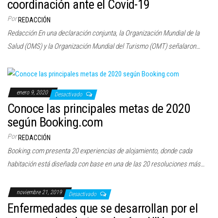
Conoce las principales metas de 2020
según Booking.com
Por
REDACCIÓN
Booking.com presenta 20 experiencias de alojamiento, donde cada
habitación está diseñada con base en una de las 20 resoluciones más…
noviembre 21, 2019
Desactivado
Enfermedades que se desarrollan por el
uso excesivo de tecnologías: UIV
Por
REDACCIÓN
Cifras de IAB México y Kantar Insights, revelan que en el país el 46% de
las personas advierten que sus…
noviembre 14, 2019
Desactivado
Apoya Electrolit asociación
#CaribeSóloHayUno