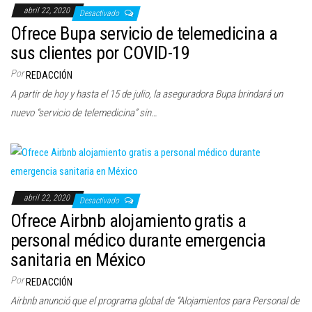
abril 22, 2020
Desactivado
Ofrece Bupa servicio de telemedicina a
sus clientes por COVID-19
Por
REDACCIÓN
A partir de hoy y hasta el 15 de julio, la aseguradora Bupa brindará un
nuevo “servicio de telemedicina” sin…
abril 22, 2020
Desactivado
Ofrece Airbnb alojamiento gratis a
personal médico durante emergencia
sanitaria en México
Por
REDACCIÓN
Airbnb anunció que el programa global de “Alojamientos para Personal de