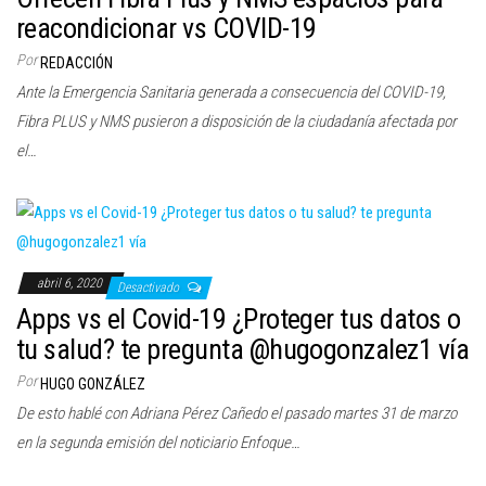
reacondicionar vs COVID-19
Por
REDACCIÓN
Ante la Emergencia Sanitaria generada a consecuencia del COVID-19,
Fibra PLUS y NMS pusieron a disposición de la ciudadanía afectada por
el…
abril 6, 2020
Desactivado
Apps vs el Covid-19 ¿Proteger tus datos o
tu salud? te pregunta @hugogonzalez1 vía
Por
HUGO GONZÁLEZ
De esto hablé con Adriana Pérez Cañedo el pasado martes 31 de marzo
en la segunda emisión del noticiario Enfoque…