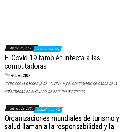
computadoras
Por
REDACCIÓN
Junto con la pandemia de COVID-19 y el crecimiento de casos de la
enfermedad en el mundo, se está desarrollando…
febrero 26, 2020
Desactivado
Organizaciones mundiales de turismo y
salud llaman a la responsabilidad y la
coordinación ante el Covid-19
Por
REDACCIÓN
Redacción En una declaración conjunta, la Organización Mundial de la
Salud (OMS) y la Organización Mundial del Turismo (OMT) señalaron…
enero 9, 2020
Desactivado