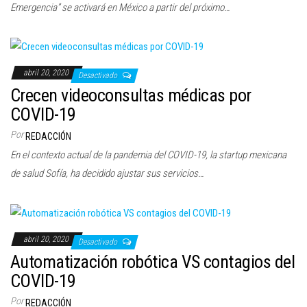
Emergencia” se activará en México a partir del próximo…
abril 20, 2020
Desactivado
Crecen videoconsultas médicas por
COVID-19
Por
REDACCIÓN
En el contexto actual de la pandemia del COVID-19, la startup mexicana
de salud Sofía, ha decidido ajustar sus servicios…
abril 20, 2020
Desactivado
Automatización robótica VS contagios del
COVID-19
Por
REDACCIÓN