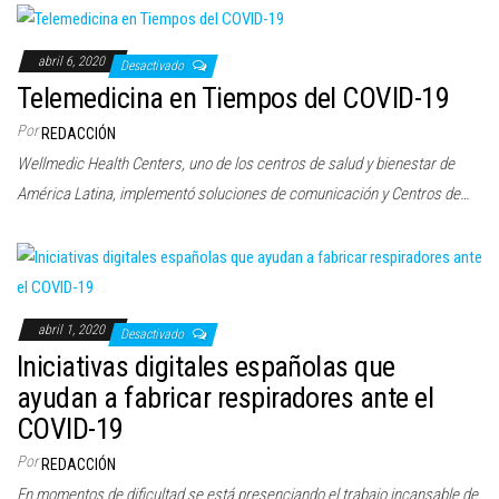
abril 6, 2020
Desactivado
Telemedicina en Tiempos del COVID-19
Por
REDACCIÓN
Wellmedic Health Centers, uno de los centros de salud y bienestar de
América Latina, implementó soluciones de comunicación y Centros de…
abril 1, 2020
Desactivado
Iniciativas digitales españolas que
ayudan a fabricar respiradores ante el
COVID-19
Por
REDACCIÓN
En momentos de dificultad se está presenciando el trabajo incansable de