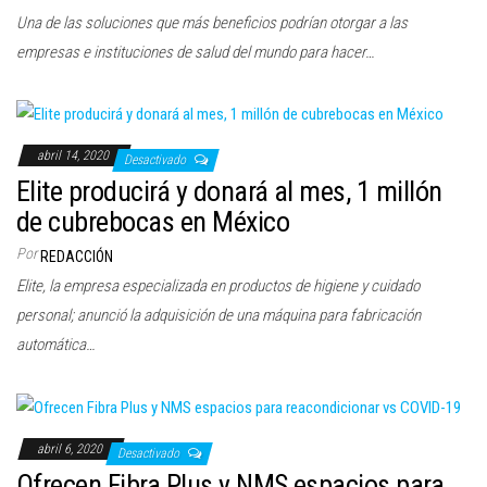
Una de las soluciones que más beneficios podrían otorgar a las
empresas e instituciones de salud del mundo para hacer…
abril 14, 2020
Desactivado
Elite producirá y donará al mes, 1 millón
de cubrebocas en México
Por
REDACCIÓN
Elite, la empresa especializada en productos de higiene y cuidado
personal; anunció la adquisición de una máquina para fabricación
automática…
abril 6, 2020
Desactivado
Ofrecen Fibra Plus y NMS espacios para