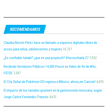
¿Es confiable tuhabi? ¿que es una proptech? #tecnocharla 27
7,932
Recibirán Servidores Públicos 14,500 Pesos en Vales de fin de Año,
FSTSE
7,287
El City Safari de Pokémon GO regresa a México, ahora ¡en Cancún!
4,692
El impacto de los tamales gourmet en la gastronomía mexicana, según
Jorge Carlos Fernández Francés
4,651
REACCIONES RECIENTES
El doctorado en audiencias, por Hugo González en ContraRéplica
Participa Zinc Nacional en el Programa de Inclusión Laboral del
Sistema DIF Nuevo León
Participa Zinc Nacional en el Programa de Inclusión Laboral del