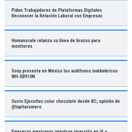
Sony presenta en México los audífonos inalámbricos
WH-XB910N
Susto Ejecutivo color chocolate desde BC; opinión de
@lupitaromero
Empresas mexicanas impulsan inversión en IA y
código abierto: IBM
Funciona gracias a
WordPress
|
Tema:
Envo Magazine
|
Partner Agencia SEO