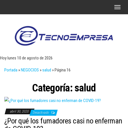
Saltar
A
al
l
contenido
t
e
r
Tecn
Noticias 
opinión
n
sobre
a
tecnologí
Hoy lunes 10 de agosto de 2026
y
r
negocio
Portada
»
NEGOCIOS
»
salud
»
Página 16
l
a
Categoría:
salud
n
a
v
e
abril 30, 2020
Desactivado
g
¿Por qué los fumadores casi no enferman
a