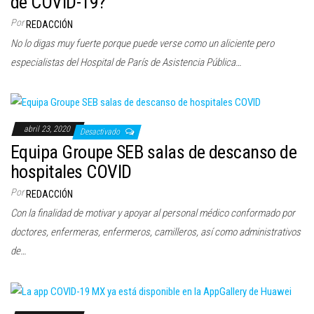
de COVID-19?
c
Por
REDACCIÓN
i
No lo digas muy fuerte porque puede verse como un aliciente pero
ó
especialistas del Hospital de París de Asistencia Pública…
n
abril 23, 2020
Desactivado
Equipa Groupe SEB salas de descanso de
hospitales COVID
Por
REDACCIÓN
Con la finalidad de motivar y apoyar al personal médico conformado por
doctores, enfermeras, enfermeros, camilleros, así como administrativos
de…