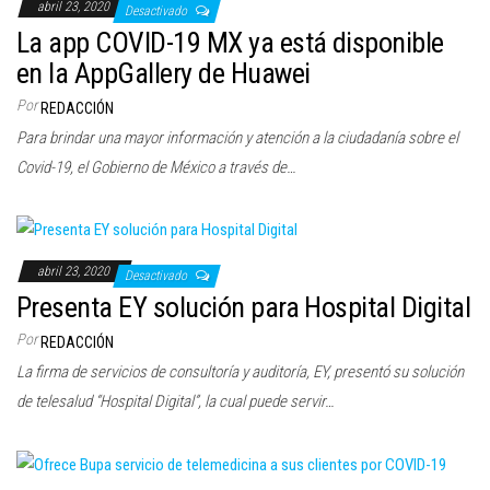
abril 23, 2020
Desactivado
La app COVID-19 MX ya está disponible
en la AppGallery de Huawei
Por
REDACCIÓN
Para brindar una mayor información y atención a la ciudadanía sobre el
Covid-19, el Gobierno de México a través de…
abril 23, 2020
Desactivado
Presenta EY solución para Hospital Digital
Por
REDACCIÓN
La firma de servicios de consultoría y auditoría, EY, presentó su solución
de telesalud “Hospital Digital”, la cual puede servir…