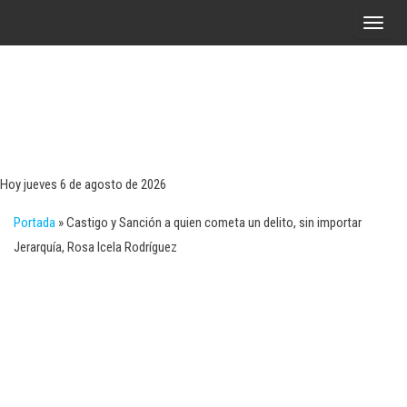
Saltar
A
al
l
contenido
t
e
r
Tecn
Noticias 
opinión
n
sobre
a
tecnologí
Hoy jueves 6 de agosto de 2026
y
r
negocio
Portada
»
Castigo y Sanción a quien cometa un delito, sin importar
l
Jerarquía, Rosa Icela Rodríguez
a
n
a
v
e
g
a