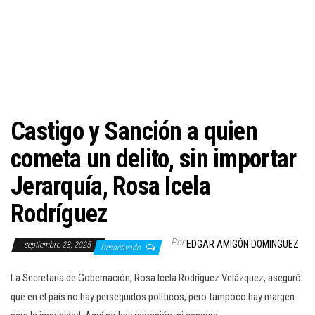
c
i
ó
n
Castigo y Sanción a quien
cometa un delito, sin importar
Jerarquía, Rosa Icela
Rodríguez
Por
EDGAR AMIGÓN DOMINGUEZ
septiembre 23, 2025
Desactivado
La Secretaría de Gobernación, Rosa Icela Rodríguez Velázquez, aseguró
que en el país no hay perseguidos políticos, pero tampoco hay margen