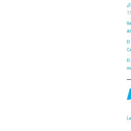
¿E
7,
Re
Añ
El
Ca
El
me
La