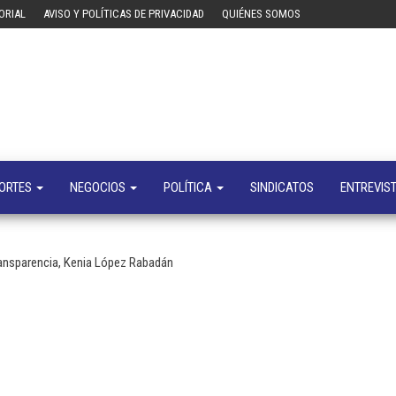
ORIAL
AVISO Y POLÍTICAS DE PRIVACIDAD
QUIÉNES SOMOS
Tecn
Noticias 
opinión
sobre
tecnologí
y
negocio
ORTES
NEGOCIOS
POLÍTICA
SINDICATOS
ENTREVIS
ansparencia, Kenia López Rabadán