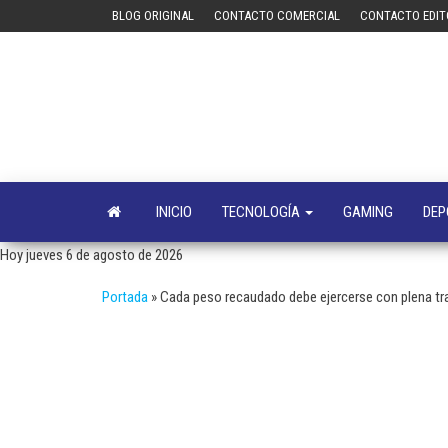
Saltar
BLOG ORIGINAL
CONTACTO COMERCIAL
CONTACTO EDIT
al
contenido
INICIO
TECNOLOGÍA
GAMING
DEP
Hoy jueves 6 de agosto de 2026
Portada
»
Cada peso recaudado debe ejercerse con plena tr