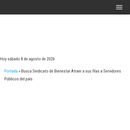
Saltar
A
al
l
contenido
t
e
r
Tecn
Noticias 
opinión
n
sobre
a
tecnologí
Hoy sábado 8 de agosto de 2026
y
r
negocio
Portada
»
Busca Sindicato de Bienestar Atraer a sus filas a Servidores
l
Públicos del país
a
n
a
v
e
g
a