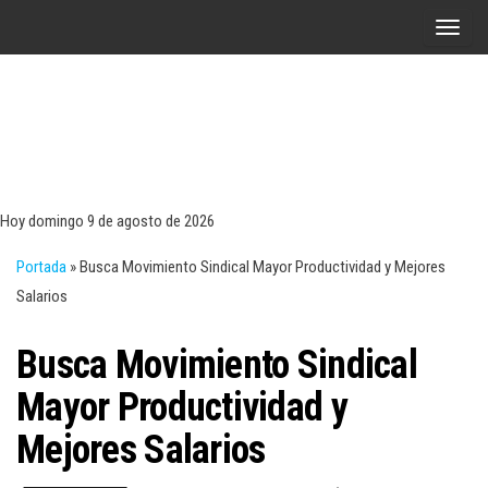
Saltar
A
al
l
contenido
t
e
r
Tecn
Noticias 
opinión
n
sobre
a
tecnologí
Hoy domingo 9 de agosto de 2026
y
r
negocio
Portada
»
Busca Movimiento Sindical Mayor Productividad y Mejores
l
Salarios
a
n
Busca Movimiento Sindical
a
v
Mayor Productividad y
e
Mejores Salarios
g
a