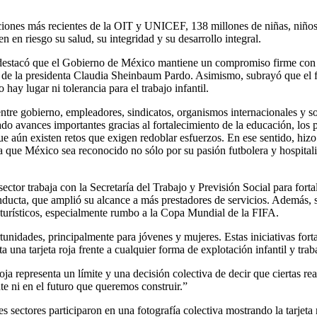
aciones más recientes de la OIT y UNICEF, 138 millones de niñas, niños y
 en riesgo su salud, su integridad y su desarrollo integral.
destacó que el Gobierno de México mantiene un compromiso firme con la 
ón de la presidenta Claudia Sheinbaum Pardo. Asimismo, subrayó que el 
hay lugar ni tolerancia para el trabajo infantil.
tre gobierno, empleadores, sindicatos, organismos internacionales y soci
ado avances importantes gracias al fortalecimiento de la educación, los 
e aún existen retos que exigen redoblar esfuerzos. En ese sentido, hizo 
ra que México sea reconocido no sólo por su pasión futbolera y hospital
ctor trabaja con la Secretaría del Trabajo y Previsión Social para fortal
nducta, que amplió su alcance a más prestadores de servicios. Además, s
os turísticos, especialmente rumbo a la Copa Mundial de la FIFA.
ortunidades, principalmente para jóvenes y mujeres. Estas iniciativas fo
a tarjeta roja frente a cualquier forma de explotación infantil y traba
roja representa un límite y una decisión colectiva de decir que ciertas
nte ni en el futuro que queremos construir.”
es sectores participaron en una fotografía colectiva mostrando la tarjet