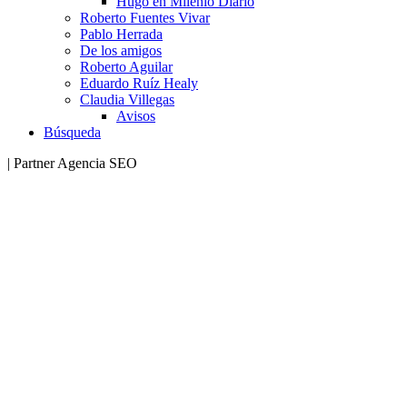
Hugo en Milenio Diario
Roberto Fuentes Vivar
Pablo Herrada
De los amigos
Roberto Aguilar
Eduardo Ruíz Healy
Claudia Villegas
Avisos
Búsqueda
| Partner Agencia SEO