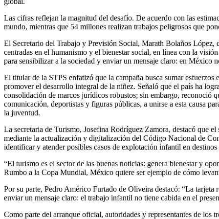
global.
Las cifras reflejan la magnitud del desafío. De acuerdo con las estim
mundo, mientras que 54 millones realizan trabajos peligrosos que ponen
El Secretario del Trabajo y Previsión Social, Marath Bolaños López, 
centradas en el humanismo y el bienestar social, en línea con la visi
para sensibilizar a la sociedad y enviar un mensaje claro: en México no 
El titular de la STPS enfatizó que la campaña busca sumar esfuerzos en
promover el desarrollo integral de la niñez. Señaló que el país ha logr
consolidación de marcos jurídicos robustos; sin embargo, reconoció qu
comunicación, deportistas y figuras públicas, a unirse a esta causa pa
la juventud.
La secretaria de Turismo, Josefina Rodríguez Zamora, destacó que el se
mediante la actualización y digitalización del Código Nacional de Co
identificar y atender posibles casos de explotación infantil en destin
“El turismo es el sector de las buenas noticias: genera bienestar y op
Rumbo a la Copa Mundial, México quiere ser ejemplo de cómo levanta un
Por su parte, Pedro Américo Furtado de Oliveira destacó: “La tarjeta 
enviar un mensaje claro: el trabajo infantil no tiene cabida en el prese
Como parte del arranque oficial, autoridades y representantes de los tr