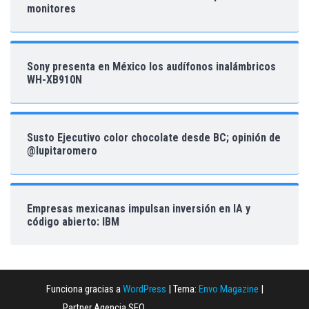
monitores
Sony presenta en México los audífonos inalámbricos
WH-XB910N
Susto Ejecutivo color chocolate desde BC; opinión de
@lupitaromero
Empresas mexicanas impulsan inversión en IA y
código abierto: IBM
Funciona gracias a
WordPress
|
Tema:
Envo Magazine
|
Partner Agencia SEO