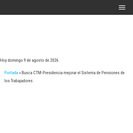
Saltar
A
al
l
contenido
t
e
r
Tecn
Noticias 
opinión
n
sobre
a
tecnologí
Hoy domingo 9 de agosto de 2026
y
r
negocio
Portada
»
Busca CTM-Presidencia mejorar el Sistema de Pensiones de
l
los Trabajadores
a
n
a
v
e
g
a