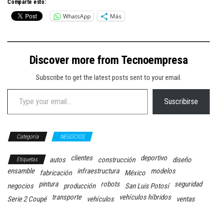
Comparte esto:
WhatsApp
Más
Discover more from Tecnoempresa
Subscribe to get the latest posts sent to your email.
Type your email…
Suscribirse
Categoría
NEGOCIOS
clientes
deportivo
autos
construcción
diseño
Etiquetas
ensamble
infraestructura
modelos
fabricación
México
pintura
robots
seguridad
negocios
producción
San Luis Potosí
transporte
vehículos híbridos
Serie 2 Coupé
vehículos
ventas