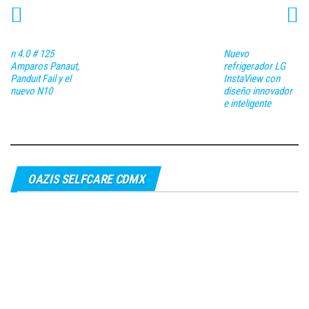
n 4.0 # 125
Nuevo
Amparos Panaut,
refrigerador LG
Panduit Fail y el
InstaView con
nuevo N10
diseño innovador
e inteligente
OAZIS SELFCARE CDMX