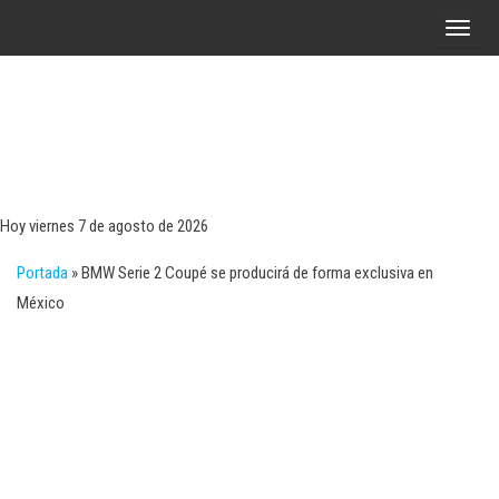
Saltar
A
al
l
contenido
t
e
r
Tecn
Noticias 
opinión
n
sobre
a
tecnologí
Hoy viernes 7 de agosto de 2026
y
r
negocio
Portada
»
BMW Serie 2 Coupé se producirá de forma exclusiva en
l
México
a
n
a
v
e
g
a