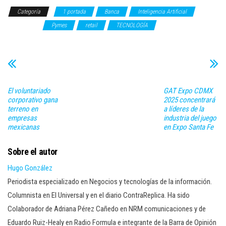
Categoría
1 portada
Banca
Inteligencia Artificial
NEGOCIOS
Pymes
retail
TECNOLOGÍA
El voluntariado
GAT Expo CDMX
corporativo gana
2025 concentrará
terreno en
a líderes de la
empresas
industria del juego
mexicanas
en Expo Santa Fe
Sobre el autor
Hugo González
Periodista especializado en Negocios y tecnologías de la información.
Columnista en El Universal y en el diario ContraReplica. Ha sido
Colaborador de Adriana Pérez Cañedo en NRM comunicaciones y de
Eduardo Ruiz-Healy en Radio Formula e integrante de la Barra de Opinión