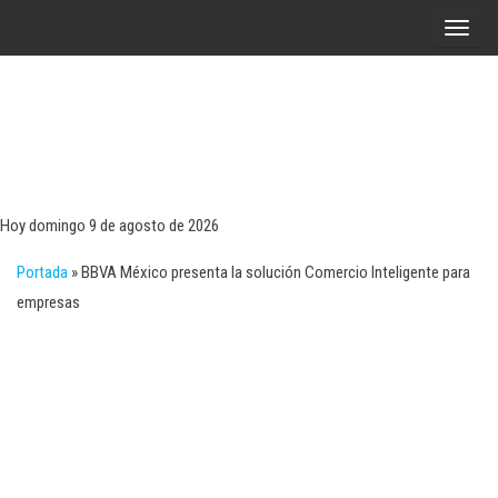
Saltar
A
al
l
contenido
t
e
r
Tecn
Noticias 
opinión
n
sobre
a
tecnologí
Hoy domingo 9 de agosto de 2026
y
r
negocio
Portada
»
BBVA México presenta la solución Comercio Inteligente para
l
empresas
a
n
a
v
e
g
a