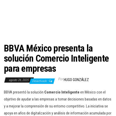
c
i
ó
n
BBVA México presenta la
solución Comercio Inteligente
para empresas
Por
HUGO GONZÁLEZ
agosto 26, 2025
Desactivado
BBVA presentó la solución
Comercio Inteligente
en México con el
objetivo de ayudar a las empresas a tomar decisiones basadas en datos
y a mejorar la comprensión de su entorno competitivo. La iniciativa se
apoya en años de digitalización y análisis de información acumulada por