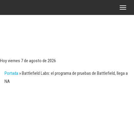
Saltar
A
al
l
contenido
t
e
r
Tecn
Noticias 
opinión
n
sobre
a
tecnologí
Hoy viernes 7 de agosto de 2026
y
r
negocio
Portada
»
Battlefield Labs: el programa de pruebas de Battlefield, llega a
l
NA
a
n
a
v
e
g
a