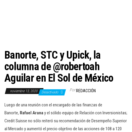
c
i
ó
n
Banorte, STC y Upick, la
columna de @robertoah
Aguilar en El Sol de México
Por
REDACCIÓN
noviembre 13, 2020
Desactivado
Luego de una reunión con el encargado de las finanzas de
Banorte,
Rafael Arana
y el sólido equipo de Relación con Inversionistas;
Credit Suisse no sólo reiteró su recomendación de Desempeño Superior
al Mercado y aumentó el precio objetivo de las acciones de 108 a 120