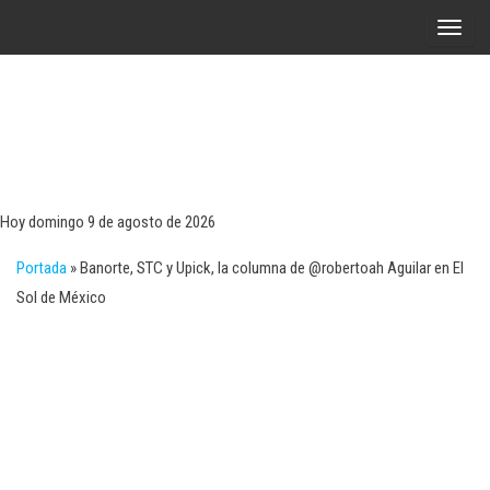
Saltar
A
al
l
contenido
t
e
r
Tecn
Noticias 
opinión
n
sobre
a
tecnologí
Hoy domingo 9 de agosto de 2026
y
r
negocio
Portada
»
Banorte, STC y Upick, la columna de @robertoah Aguilar en El
l
Sol de México
a
n
a
v
e
g
a