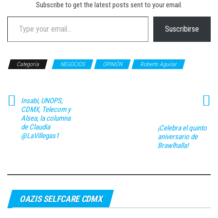
Subscribe to get the latest posts sent to your email.
Type your email…
Suscribirse
Categoría
NEGOCIOS
OPINIÓN
Roberto Aguilar
Insabi, UNOPS,
CDMX, Telecom y
Alsea, la columna
de Claudia
¡Celebra el quinto
@LaVillegas1
aniversario de
Brawlhalla!
OAZIS SELFCARE CDMX