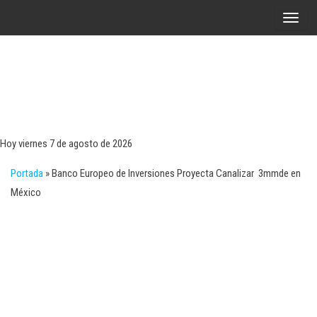
Saltar
A
al
l
contenido
t
e
r
Tecn
Noticias 
opinión
n
sobre
a
tecnologí
Hoy viernes 7 de agosto de 2026
y
r
negocio
Portada
»
Banco Europeo de Inversiones Proyecta Canalizar 3mmde en
l
México
a
n
a
v
e
g
a