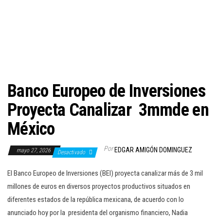
c
i
ó
n
Banco Europeo de Inversiones
Proyecta Canalizar 3mmde en
México
Por
EDGAR AMIGÓN DOMINGUEZ
mayo 27, 2026
Desactivado
El Banco Europeo de Inversiones (BEI) proyecta canalizar más de 3 mil
millones de euros en diversos proyectos productivos situados en
diferentes estados de la república mexicana, de acuerdo con lo
anunciado hoy por la presidenta del organismo financiero, Nadia