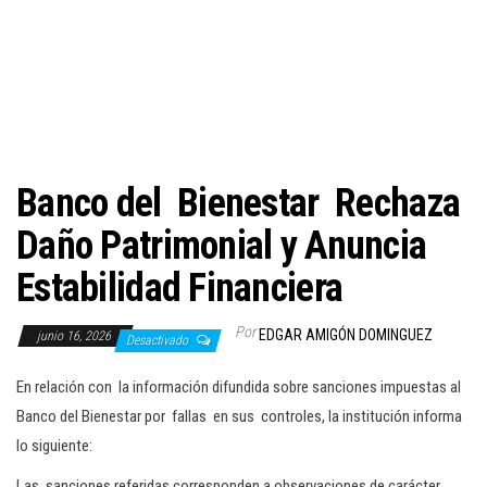
c
i
ó
n
Banco del Bienestar Rechaza
Daño Patrimonial y Anuncia
Estabilidad Financiera
Por
EDGAR AMIGÓN DOMINGUEZ
junio 16, 2026
Desactivado
En relación con la información difundida sobre sanciones impuestas al
Banco del Bienestar por fallas en sus controles, la institución informa
lo siguiente:
Las sanciones referidas corresponden a observaciones de carácter