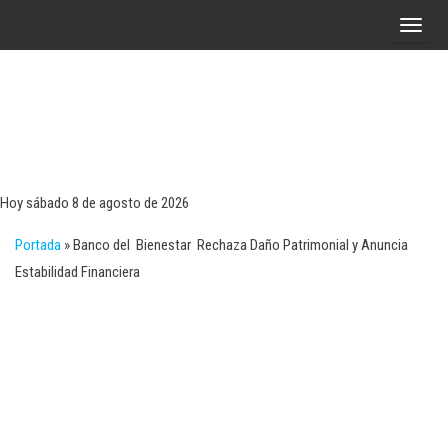
Saltar
A
al
l
contenido
t
e
r
Tecn
Noticias 
opinión
n
sobre
a
tecnologí
Hoy sábado 8 de agosto de 2026
y
r
negocio
Portada
»
Banco del Bienestar Rechaza Daño Patrimonial y Anuncia
l
Estabilidad Financiera
a
n
a
v
e
g
a