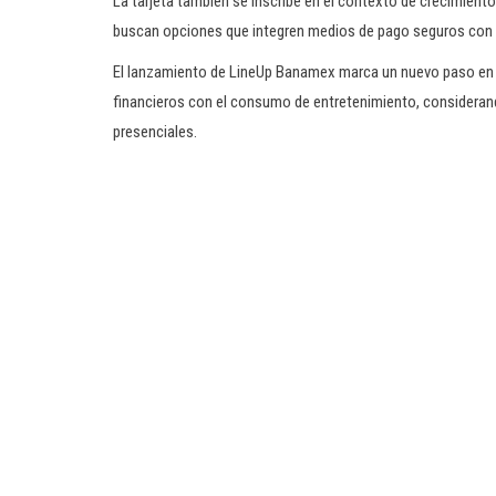
La tarjeta también se inscribe en el contexto de crecimient
buscan opciones que integren medios de pago seguros con be
El lanzamiento de LineUp Banamex marca un nuevo paso en la
financieros con el consumo de entretenimiento, considerand
presenciales.