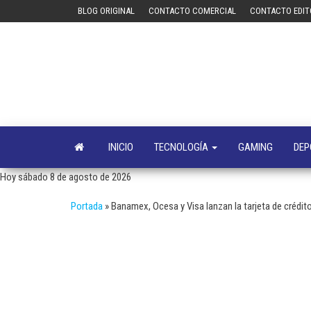
Saltar
BLOG ORIGINAL
CONTACTO COMERCIAL
CONTACTO EDIT
al
contenido
INICIO
TECNOLOGÍA
GAMING
DEP
Hoy sábado 8 de agosto de 2026
Portada
»
Banamex, Ocesa y Visa lanzan la tarjeta de crédi