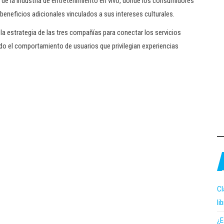
o de la industria de entretenimiento en vivo, donde los consumidores
neficios adicionales vinculados a sus intereses culturales.
 estrategia de las tres compañías para conectar los servicios
o el comportamiento de usuarios que privilegian experiencias
Cl
li
¿E