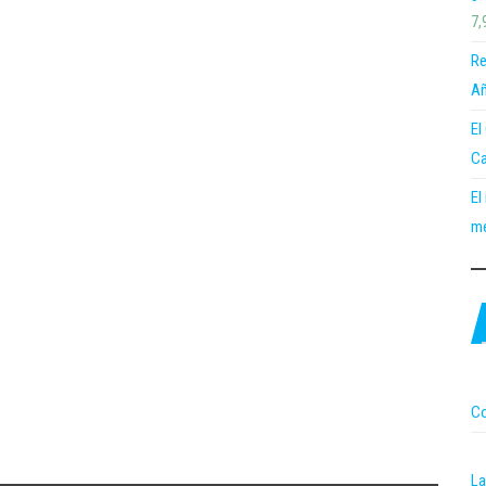
7,
Re
Añ
El
Ca
El
me
Co
La