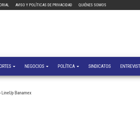
ORIAL
AVISO Y POLÍTICAS DE PRIVACIDAD
QUIÉNES SOMOS
Tecn
Noticias 
opinión
sobre
tecnologí
y
negocio
ORTES
NEGOCIOS
POLÍTICA
SINDICATOS
ENTREVIS
to LineUp Banamex