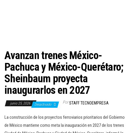
c
i
ó
n
Avanzan trenes México-
Pachuca y México-Querétaro;
Sheinbaum proyecta
inaugurarlos en 2027
Por
STAFF TECNOEMPRESA
junio 25, 2026
Desactivado
La construcción de los proyectos ferroviarios prioritarios del Gobierno
de México mantiene como meta la inauguración en 2027 de los trenes