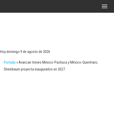
Saltar
A
al
l
contenido
t
e
r
Tecn
Noticias 
opinión
n
sobre
a
tecnologí
Hoy domingo 9 de agosto de 2026
y
r
negocio
Portada
»
Avanzan trenes México-Pachuca y México-Querétaro;
l
Sheinbaum proyecta inaugurarlos en 2027
a
n
a
v
e
g
a