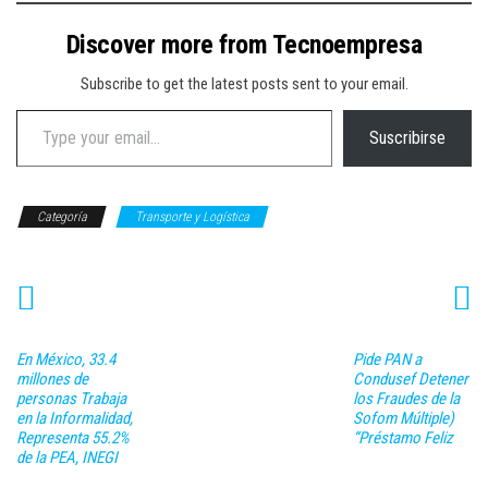
Discover more from Tecnoempresa
Subscribe to get the latest posts sent to your email.
Type your email…
Suscribirse
Categoría
Transporte y Logística
En México, 33.4
Pide PAN a
millones de
Condusef Detener
personas Trabaja
los Fraudes de la
en la Informalidad,
Sofom Múltiple)
Representa 55.2%
“Préstamo Feliz
de la PEA, INEGI