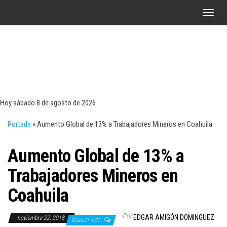
Saltar
A
al
l
contenido
t
e
r
Tecn
Noticias 
opinión
n
sobre
a
tecnologí
Hoy sábado 8 de agosto de 2026
y
r
negocio
Portada
»
Aumento Global de 13% a Trabajadores Mineros en Coahuila
l
a
Aumento Global de 13% a
n
a
Trabajadores Mineros en
v
Coahuila
e
g
Por
EDGAR AMIGÓN DOMINGUEZ
noviembre 22, 2018
a
Desactivado