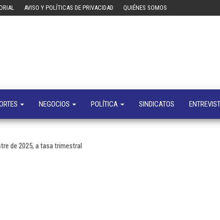
ORIAL
AVISO Y POLÍTICAS DE PRIVACIDAD
QUIÉNES SOMOS
Tecn
Noticias 
opinión
sobre
tecnologí
y
negocio
ORTES
NEGOCIOS
POLÍTICA
SINDICATOS
ENTREVIS
re de 2025, a tasa trimestral