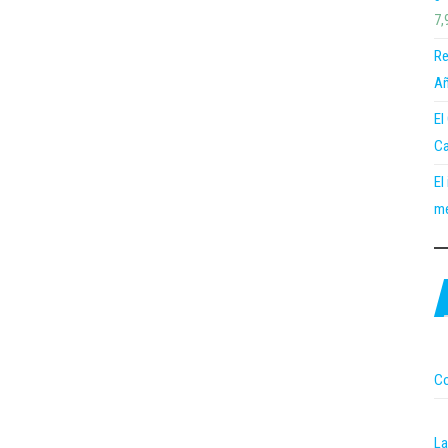
7,
Re
Añ
El
Ca
El
me
Co
La