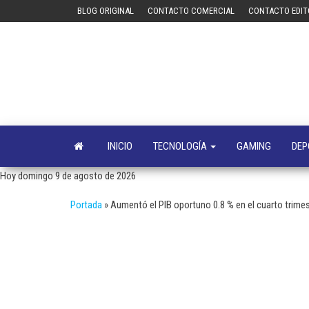
Saltar
BLOG ORIGINAL
CONTACTO COMERCIAL
CONTACTO EDIT
al
contenido
INICIO
TECNOLOGÍA
GAMING
DEP
Hoy domingo 9 de agosto de 2026
Portada
»
Aumentó el PIB oportuno 0.8 % en el cuarto trimest