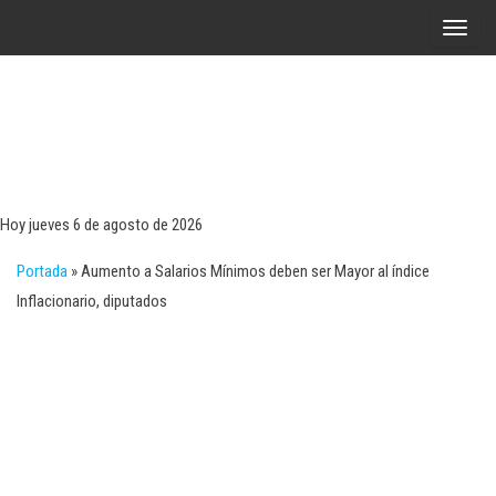
Saltar
A
al
l
contenido
t
e
r
Tecn
Noticias 
opinión
n
sobre
a
tecnologí
Hoy jueves 6 de agosto de 2026
y
r
negocio
Portada
»
Aumento a Salarios Mínimos deben ser Mayor al índice
l
Inflacionario, diputados
a
n
a
v
e
g
a