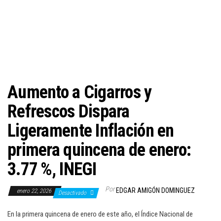
c
i
ó
n
Aumento a Cigarros y
Refrescos Dispara
Ligeramente Inflación en
primera quincena de enero:
3.77 %, INEGI
Por
EDGAR AMIGÓN DOMINGUEZ
enero 22, 2026
Desactivado
En la primera quincena de enero de este año, el Índice Nacional de