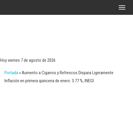
Saltar
A
al
l
contenido
t
e
r
Tecn
Noticias 
opinión
n
sobre
a
tecnologí
Hoy viernes 7 de agosto de 2026
y
r
negocio
Portada
»
Aumento a Cigarros y Refrescos Dispara Ligeramente
l
Inflación en primera quincena de enero: 3.77 %, INEGI
a
n
a
v
e
g
a