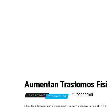
Aumentan Trastornos Físi
Por
REDACCIÓN
julio 17, 2023
Desactivado
El estrés laboral está causando severos daños a la salud de 