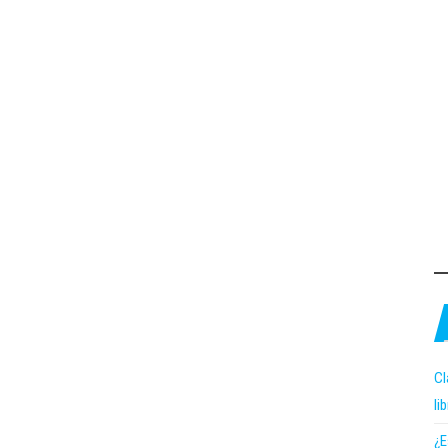
Cl
li
¿E