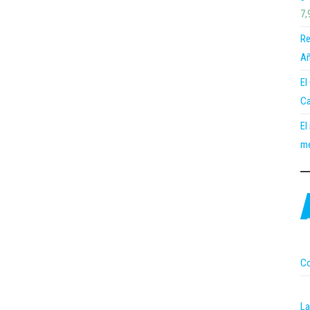
7,
Re
Añ
El
Ca
El
me
Co
La