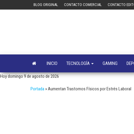
Saltar
BLOG ORIGINAL
CONTACTO COMERCIAL
CONTACTO EDIT
al
contenido
INICIO
TECNOLOGÍA
GAMING
DEP
Hoy domingo 9 de agosto de 2026
Portada
»
Aumentan Trastornos Físicos por Estrés Laboral