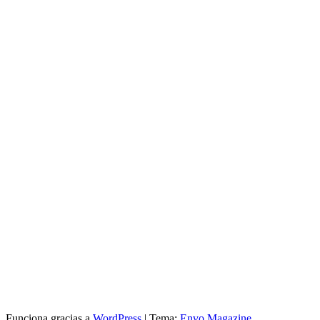
Funciona gracias a
WordPress
|
Tema:
Envo Magazine