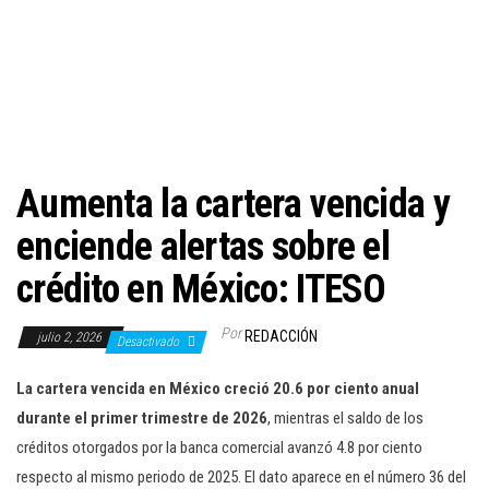
c
i
ó
n
Aumenta la cartera vencida y
enciende alertas sobre el
crédito en México: ITESO
Por
REDACCIÓN
julio 2, 2026
Desactivado
La cartera vencida en México creció 20.6 por ciento anual
durante el primer trimestre de 2026
, mientras el saldo de los
créditos otorgados por la banca comercial avanzó 4.8 por ciento
respecto al mismo periodo de 2025. El dato aparece en el número 36 del