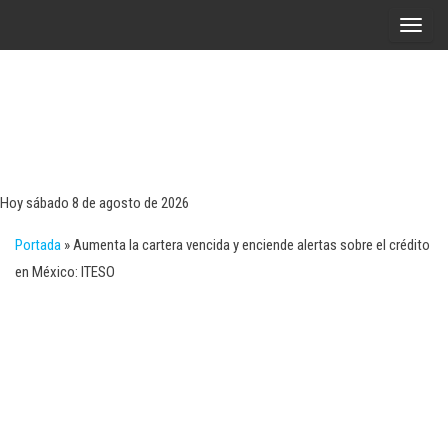
Saltar
A
al
l
contenido
t
e
r
Tecn
Noticias 
opinión
n
sobre
a
tecnologí
Hoy sábado 8 de agosto de 2026
y
r
negocio
Portada
»
Aumenta la cartera vencida y enciende alertas sobre el crédito
l
en México: ITESO
a
n
a
v
e
g
a