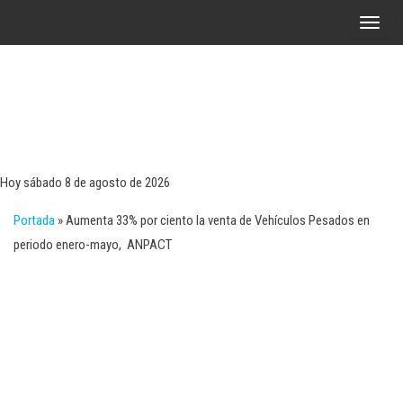
Saltar
A
al
l
contenido
t
e
r
Tecn
Noticias 
opinión
n
sobre
a
tecnologí
Hoy sábado 8 de agosto de 2026
y
r
negocio
Portada
»
Aumenta 33% por ciento la venta de Vehículos Pesados en
l
periodo enero-mayo, ANPACT
a
n
a
v
e
g
a