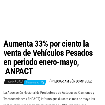
c
i
ó
n
Aumenta 33% por ciento la
venta de Vehículos Pesados
en periodo enero-mayo,
ANPACT
Por
EDGAR AMIGÓN DOMINGUEZ
junio 9, 2022
Desactivado
La Asociación Nacional de Productores de Autobuses, Camiones y
Tractocamiones (ANPACT) informó que durante el mes de mayo las