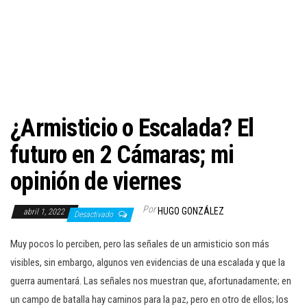
c
i
ó
n
¿Armisticio o Escalada? El
futuro en 2 Cámaras; mi
opinión de viernes
Por
HUGO GONZÁLEZ
abril 1, 2022
Desactivado
Muy pocos lo perciben, pero las señales de un armisticio son más
visibles, sin embargo, algunos ven evidencias de una escalada y que la
guerra aumentará. Las señales nos muestran que, afortunadamente; en
un campo de batalla hay caminos para la paz, pero en otro de ellos; los