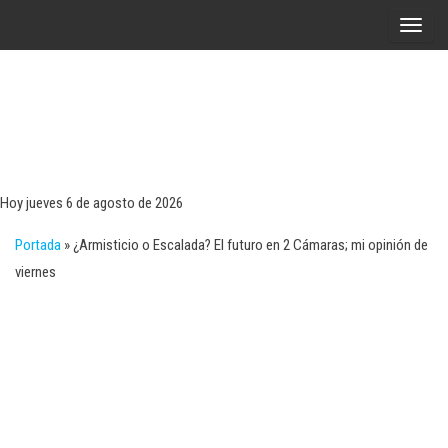
Saltar
A
al
l
contenido
t
e
r
Tecn
Noticias 
opinión
n
sobre
a
tecnologí
Hoy jueves 6 de agosto de 2026
y
r
negocio
Portada
»
¿Armisticio o Escalada? El futuro en 2 Cámaras; mi opinión de
l
viernes
a
n
a
v
e
g
a