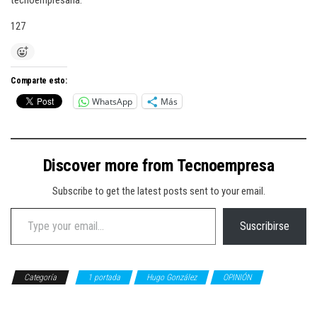
tecnoempresaria.
127
Comparte esto:
WhatsApp
Más
Discover more from Tecnoempresa
Subscribe to get the latest posts sent to your email.
Type your email…
Suscribirse
Categoría
1 portada
Hugo González
OPINIÓN
Telecomunicaciones