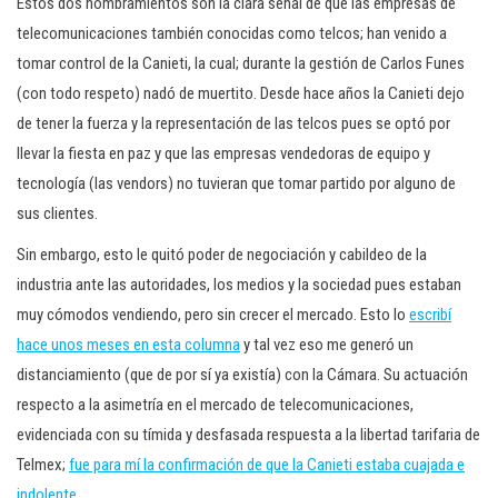
Estos dos nombramientos son la clara señal de que las empresas de
telecomunicaciones también conocidas como telcos; han venido a
tomar control de la Canieti, la cual; durante la gestión de Carlos Funes
(con todo respeto) nadó de muertito. Desde hace años la Canieti dejo
de tener la fuerza y la representación de las telcos pues se optó por
llevar la fiesta en paz y que las empresas vendedoras de equipo y
tecnología (las vendors) no tuvieran que tomar partido por alguno de
sus clientes.
Sin embargo, esto le quitó poder de negociación y cabildeo de la
industria ante las autoridades, los medios y la sociedad pues estaban
muy cómodos vendiendo, pero sin crecer el mercado. Esto lo
escribí
hace unos meses en esta columna
y tal vez eso me generó un
distanciamiento (que de por sí ya existía) con la Cámara. Su actuación
respecto a la asimetría en el mercado de telecomunicaciones,
evidenciada con su tímida y desfasada respuesta a la libertad tarifaria de
Telmex;
fue para mí la confirmación de que la Canieti estaba cuajada e
indolente.