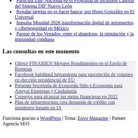
Participa Zinc Nacional en el Programa de Inclusión Laboral
del Sistema DIF Nuevo León
Regalar tarjetas no es hacer banca; por Hugo González en El
Universal
Impulsa Mundial 2026 transformación digital de aeropuertos
y ciberseguridad en México
Parque de los Venados: entre el abandono, la simulación y la
impunidad cotidiana
Las consultas en este momento
Ofrece FINABIEN Mejores Rendimientos en el Envío de
Remesas
Facebook habilitará herramienta para suscripción de votantes
en elección presidencial de EU
Presenta Secretaría de Economía Sitio e.Economia para
Apoyar Empresas y Ciudadanía
Consejos para alcanzar tus metas financieras en 2022
Plan de infraestructura crea demanda de crédito con
monitoreo basado en IA
Funciona gracias a
WordPress
|
Tema:
Envo Magazine
| Partner
Agencia SEO