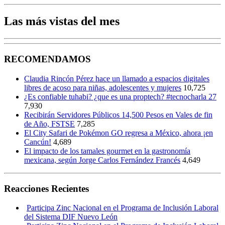
Las más vistas del mes
RECOMENDAMOS
Claudia Rincón Pérez hace un llamado a espacios digitales
libres de acoso para niñas, adolescentes y mujeres
10,725
¿Es confiable tuhabi? ¿que es una proptech? #tecnocharla 27
7,930
Recibirán Servidores Públicos 14,500 Pesos en Vales de fin
de Año, FSTSE
7,285
El City Safari de Pokémon GO regresa a México, ahora ¡en
Cancún!
4,689
El impacto de los tamales gourmet en la gastronomía
mexicana, según Jorge Carlos Fernández Francés
4,649
Reacciones Recientes
Participa Zinc Nacional en el Programa de Inclusión Laboral
del Sistema DIF Nuevo León