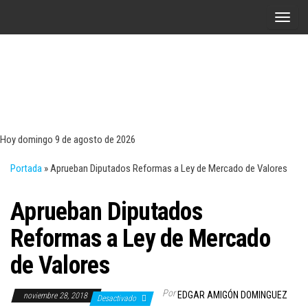
Saltar
A
al
l
contenido
t
e
r
Tecn
Noticias 
opinión
n
sobre
a
tecnologí
Hoy domingo 9 de agosto de 2026
y
r
negocio
Portada
»
Aprueban Diputados Reformas a Ley de Mercado de Valores
l
a
Aprueban Diputados
n
a
Reformas a Ley de Mercado
v
de Valores
e
g
Por
EDGAR AMIGÓN DOMINGUEZ
noviembre 28, 2018
a
Desactivado