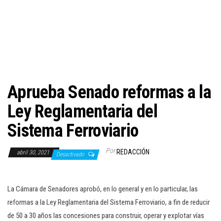
c
i
ó
n
Aprueba Senado reformas a la
Ley Reglamentaria del
Sistema Ferroviario
Por
REDACCIÓN
abril 30, 2021
Desactivado
La Cámara de Senadores aprobó, en lo general y en lo particular, las
reformas a la Ley Reglamentaria del Sistema Ferroviario, a fin de reducir
de 50 a 30 años las concesiones para construir, operar y explotar vías