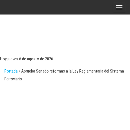
Saltar
A
al
l
contenido
t
e
r
Tecn
Noticias 
opinión
n
sobre
a
tecnologí
Hoy jueves 6 de agosto de 2026
y
r
negocio
Portada
»
Aprueba Senado reformas a la Ley Reglamentaria del Sistema
l
Ferroviario
a
n
a
v
e
g
a