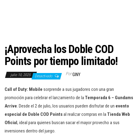
c
i
ó
n
¡Aprovecha los Doble COD
Points por tiempo limitado!
Por
GINY
julio 10, 2025
Desactivado
Call of Duty: Mobile
sorprende a sus jugadores con una gran
promoción para celebrar el lanzamiento de la
Temporada 6 – Gundams
Arrive
. Desde el 2 de julio, los usuarios pueden disfrutar de un
evento
especial de Doble COD Points
al realizar compras en la
Tienda Web
Oficial
, ideal para quienes buscan sacar el mayor provecho a sus
inversiones dentro del juego.