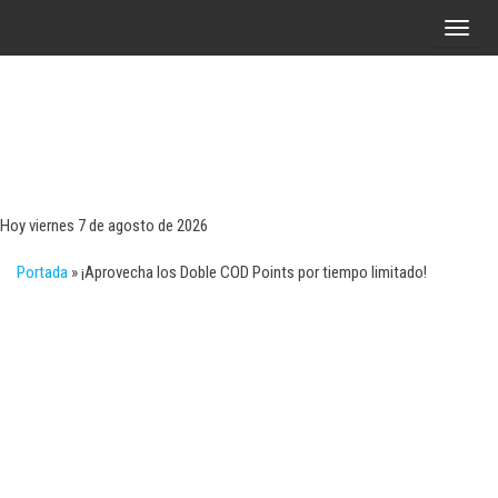
Saltar
A
al
l
contenido
t
e
r
Tecn
Noticias 
opinión
n
sobre
a
tecnologí
Hoy viernes 7 de agosto de 2026
y
r
negocio
Portada
»
¡Aprovecha los Doble COD Points por tiempo limitado!
l
a
n
a
v
e
g
a