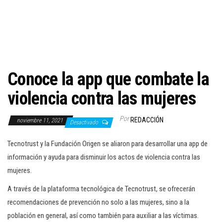
c
i
ó
n
Conoce la app que combate la
violencia contra las mujeres
Por
REDACCIÓN
noviembre 11, 2021
Desactivado
Tecnotrust y la Fundación Origen se aliaron para desarrollar una app de
información y ayuda para disminuir los actos de violencia contra las
mujeres.
A través de la plataforma tecnológica de Tecnotrust, se ofrecerán
recomendaciones de prevención no solo a las mujeres, sino a la
población en general, así como también para auxiliar a las víctimas.