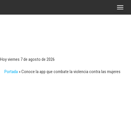
Saltar
A
al
l
contenido
t
e
r
Tecn
Noticias 
opinión
n
sobre
a
tecnologí
Hoy viernes 7 de agosto de 2026
y
r
negocio
Portada
»
Conoce la app que combate la violencia contra las mujeres
l
a
n
a
v
e
g
a