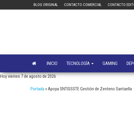
Saltar
BLOG ORIGINAL
CONTACTO COMERCIAL
CONTACTO EDIT
al
contenido
INICIO
TECNOLOGÍA
GAMING
DEP
Hoy viernes 7 de agosto de 2026
Portada
»
Apoya SNTISSSTE Gestión de Zenteno Santaella