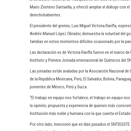
Mario Zenteno Santaella, y ofreció ampliar el diálogo con el 
derechohabientes.
El presidente del gremio, Luis Miguel Victoria Ranfla, expre
Andrés Manuel López Obrador, demuestra la voluntad del gobi
familias en estos momentos difíciles ocasionado por la pa
Las declaración es de Victoria Ranfla fueron en el marco de
Instituto y Primera Jornada internacional de Químicos del 
Las jornadas están avaladas por la Asociación Nacional de Q
de la República Mexicana, Perú, El Salvador, Bolivia, Paragu
ponentes de México, Perú y Suiza.
“El trabajo en equipo nos fortalece, el trabajo en equipo no
la opinión, propuesta y experiencia de quienes más conocen 
Institución más noble y humana con la que cuenta el Estado
Por otro lado, mencionó que en días pasados el SNTISSSTE l