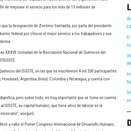
L
fin de mejorare el servicio para los más de 13 millones de
Al
só que la designación de Zenteno Santaella, por parte del presidente
Ed
erno federal por ofrecer el mejor servicio a los trabajadores y sus
El
ndemia.
Go
 las XXXVII Jornadas de la Asociación Nacional de Químicos del
Ub
SNTISSSTE.
Wi
uímicos del ISSSTE, en las que se inscribieron 4 mil 200 participantes
In
ay, Honduras, Argentina, Brasil, Colombia y Nicaragua, y cuenta con
Ru
De
s dignifica, pero sobre todo, es muy importante que se tome en cuenta
en
al ISSSTE, su capital humano, que tiene años de laborar en la
 mexicano”, aseguró.
D
levó a cabo el Primer Congreso Internacional de Desarrollo Humano,