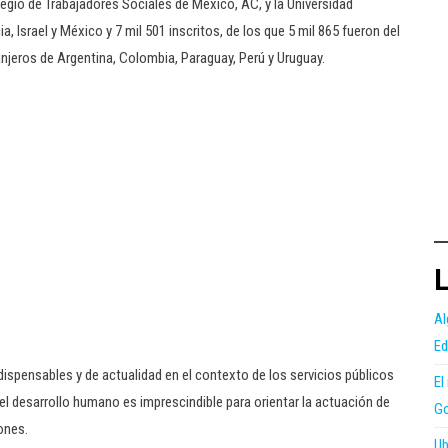
egio de Trabajadores Sociales de México, AC, y la Universidad
, Israel y México y 7 mil 501 inscritos, de los que 5 mil 865 fueron del
njeros de Argentina, Colombia, Paraguay, Perú y Uruguay.
L
Al
Ed
ispensables y de actualidad en el contexto de los servicios públicos
El
 el desarrollo humano es imprescindible para orientar la actuación de
Go
ones.
Ub