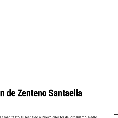
 de Zenteno Santaella
E) manifestó su respaldo al nuevo director del organismo, Pedro