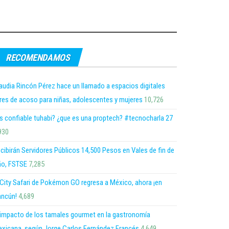
RECOMENDAMOS
audia Rincón Pérez hace un llamado a espacios digitales
bres de acoso para niñas, adolescentes y mujeres
10,726
s confiable tuhabi? ¿que es una proptech? #tecnocharla 27
930
cibirán Servidores Públicos 14,500 Pesos en Vales de fin de
o, FSTSE
7,285
 City Safari de Pokémon GO regresa a México, ahora ¡en
ncún!
4,689
 impacto de los tamales gourmet en la gastronomía
xicana, según Jorge Carlos Fernández Francés
4,649