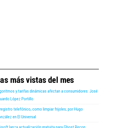
as más vistas del mes
goritmos y tarifas dinámicas afectan a consumidores: José
uardo López Portillo
 registro telefónico, como limpiar frijoles; por Hugo
nzález en El Universal
isoft lanza actualización gratuita para Ghost Recon