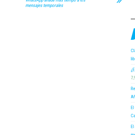
WhatsApp añade más tiempo a los
mensajes temporales
Cl
li
¿E
7,
Re
Añ
El
Ca
El
me