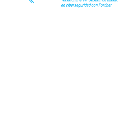
Tecnocharla 14. Gestión de talento
en ciberseguridad con Fortinet