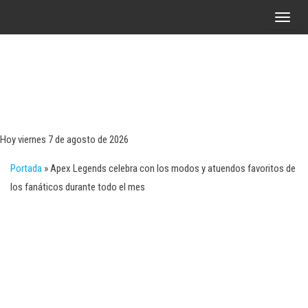
Saltar
A
al
l
contenido
t
e
r
Tecn
Noticias 
opinión
n
sobre
a
tecnologí
Hoy viernes 7 de agosto de 2026
y
r
negocio
Portada
»
Apex Legends celebra con los modos y atuendos favoritos de
l
los fanáticos durante todo el mes
a
n
a
v
e
g
a