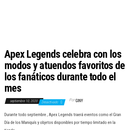
c
i
ó
n
Apex Legends celebra con los
modos y atuendos favoritos de
los fanáticos durante todo el
mes
Por
GINY
septiembre 10, 2020
Desactivado
Durante todo septiembre , Apex Legends traerá eventos como el Gran
Día de los Maniquís y objetos disponibles por tiempo limitado en la