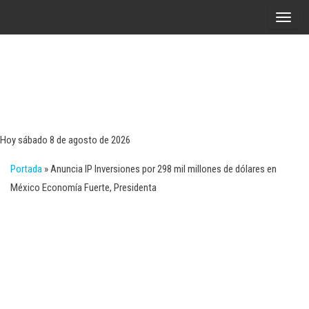
Saltar
A
al
l
contenido
t
e
r
Tecn
Noticias 
opinión
n
sobre
a
tecnologí
Hoy sábado 8 de agosto de 2026
y
r
negocio
Portada
»
Anuncia IP Inversiones por 298 mil millones de dólares en
l
México Economía Fuerte, Presidenta
a
n
a
v
e
g
a