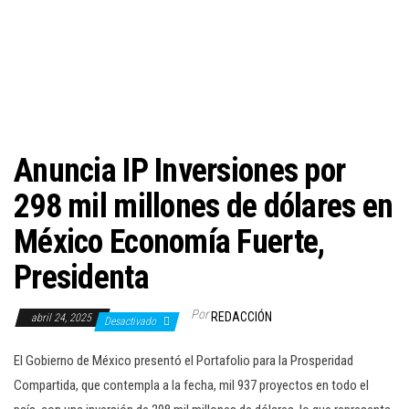
c
i
ó
n
Anuncia IP Inversiones por
298 mil millones de dólares en
México Economía Fuerte,
Presidenta
Por
REDACCIÓN
abril 24, 2025
Desactivado
El Gobierno de México presentó el Portafolio para la Prosperidad
Compartida, que contempla a la fecha, mil 937 proyectos en todo el