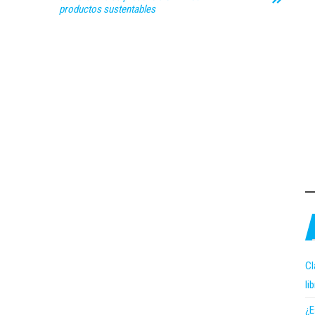
productos sustentables
Cl
li
¿E