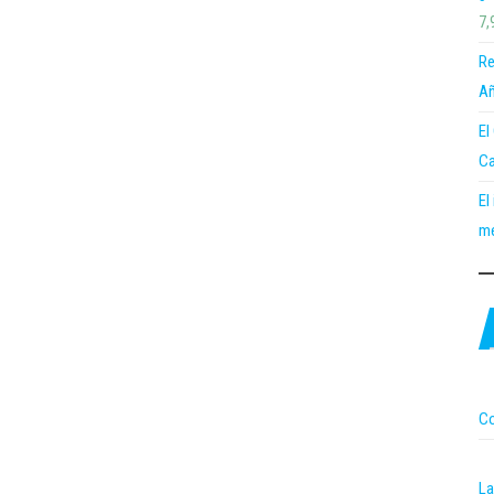
7,
Re
Añ
El
Ca
El
me
Co
La