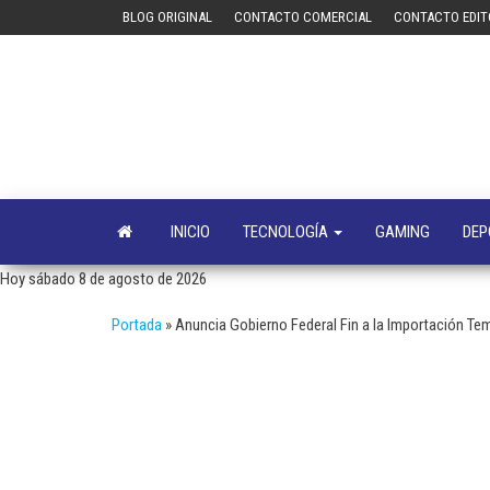
Saltar
BLOG ORIGINAL
CONTACTO COMERCIAL
CONTACTO EDIT
al
contenido
INICIO
TECNOLOGÍA
GAMING
DEP
Hoy sábado 8 de agosto de 2026
Portada
»
Anuncia Gobierno Federal Fin a la Importación Te