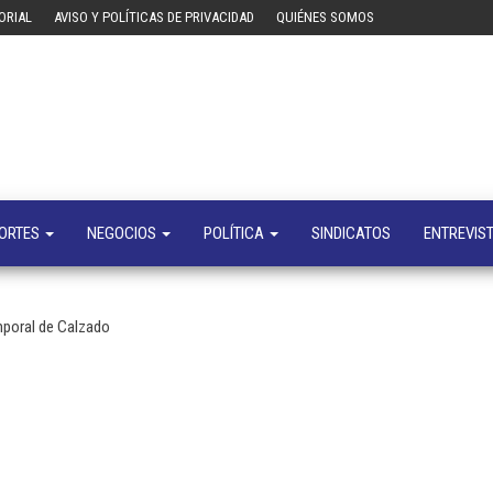
ORIAL
AVISO Y POLÍTICAS DE PRIVACIDAD
QUIÉNES SOMOS
Tecn
Noticias 
opinión
sobre
tecnologí
y
negocio
ORTES
NEGOCIOS
POLÍTICA
SINDICATOS
ENTREVIS
mporal de Calzado