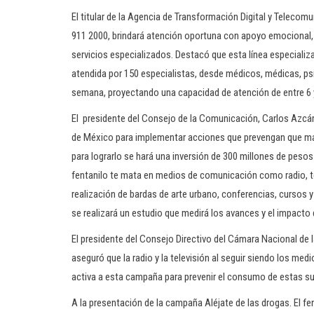
El titular de la Agencia de Transformación Digital y Teleco
911 2000, brindará atención oportuna con apoyo emocional, i
servicios especializados. Destacó que esta línea especializa
atendida por 150 especialistas, desde médicos, médicas, psi
semana, proyectando una capacidad de atención de entre 6 y
El presidente del Consejo de la Comunicación, Carlos Azcá
de México para implementar acciones que prevengan que má
para lograrlo se hará una inversión de 300 millones de pesos
fentanilo te mata en medios de comunicación como radio, te
realización de bardas de arte urbano, conferencias, cursos
se realizará un estudio que medirá los avances y el impact
El presidente del Consejo Directivo del Cámara Nacional de l
aseguró que la radio y la televisión al seguir siendo los 
activa a esta campaña para prevenir el consumo de estas su
A la presentación de la campaña Aléjate de las drogas. El fen