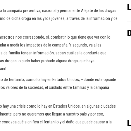
L
 la campaña preventiva, nacional y permanente Aléjate de las drogas.
mo de dicha droga en las y los jóvenes, a través de la información y de
D
nosotros nos corresponde, sí, combatir lo que tiene que ver con lo
yudar a medir los impactos de la campaña. Y, segundo, va a las
es de familia tengan información, sepan cuál es la conducta que
a las drogas, o pudo haber probado alguna droga; que haya
tacó.
 de fentanilo, como lo hay en Estados Unidos, —donde este opioide
os valores de la sociedad, el cuidado entre familias y la campaña
no hay una crisis como lo hay en Estados Unidos, en algunas ciudades
lmente, pero no queremos que llegue a nuestro país y por eso,
L
 conozca qué significa el fentanilo y el daño que puede causar a la