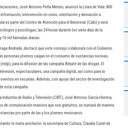
municaciones, José Antonio Peña Merino, anunció la Línea de Vida: 800
nformación, intervención en crisis, orientación y derivación a
da es parte del Centro de Atención para el Bienestar (Cabi) y será
cólogos y psicólogas, las 24 horas durante los siete días de la
 10 mil llamadas diarias.
rraga Andrade, destacó que este consejo colaborará con el Gobierno
s personas jóvenes caigan en el consumo de sustancias nocivas,
 (mdp), para la difusión de las campaña Aléjate de las drogas. El
levisión, espectaculares, una campaña digital, así como para la
 y eventos en escuelas. Además, con apoyo del sector de investigación
o de esta campaña.
a Industria de Radio y Televisión (CIRT), José Antonio García Herrera,
medios de comunicación masivos que son gratuitos, se sumará de manera
stancias por parte de las y los jóvenes mexicanos.
tanilo te mata asistieron: la secretaria de Cultura, Claudia Curiel de