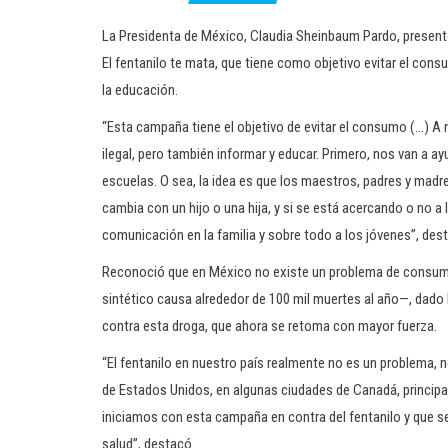
La Presidenta de México, Claudia Sheinbaum Pardo, presentó
El fentanilo te mata, que tiene como objetivo evitar el consu
la educación.
“Esta campaña tiene el objetivo de evitar el consumo (…) A 
ilegal, pero también informar y educar. Primero, nos van a a
escuelas. O sea, la idea es que los maestros, padres y madr
cambia con un hijo o una hija, y si se está acercando o no 
comunicación en la familia y sobre todo a los jóvenes”, des
Reconoció que en México no existe un problema de consumo
sintético causa alrededor de 100 mil muertes al año—, dado l
contra esta droga, que ahora se retoma con mayor fuerza.
“El fentanilo en nuestro país realmente no es un problema, 
de Estados Unidos, en algunas ciudades de Canadá, principa
iniciamos con esta campaña en contra del fentanilo y que se
salud”, destacó.