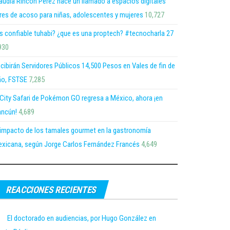
audia Rincón Pérez hace un llamado a espacios digitales
bres de acoso para niñas, adolescentes y mujeres
10,727
s confiable tuhabi? ¿que es una proptech? #tecnocharla 27
930
cibirán Servidores Públicos 14,500 Pesos en Vales de fin de
o, FSTSE
7,285
 City Safari de Pokémon GO regresa a México, ahora ¡en
ncún!
4,689
 impacto de los tamales gourmet en la gastronomía
xicana, según Jorge Carlos Fernández Francés
4,649
REACCIONES RECIENTES
El doctorado en audiencias, por Hugo González en