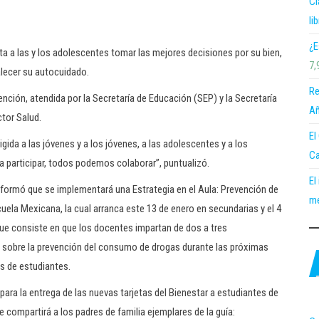
Cl
li
¿E
ita a las y los adolescentes tomar las mejores decisiones por su bien,
7,
alecer su autocuidado.
Re
ención, atendida por la Secretaría de Educación (SEP) y la Secretaría
Añ
ctor Salud.
El
gida a las jóvenes y a los jóvenes, a las adolescentes y a los
Ca
a participar, todos podemos colaborar”, puntualizó.
El
informó que se implementará una Estrategia en el Aula: Prevención de
me
cuela Mexicana, la cual arranca este 13 de enero en secundarias y el 4
que consiste en que los docentes impartan de dos a tres
 sobre la prevención del consumo de drogas durante las próximas
s de estudiantes.
ara la entrega de las nuevas tarjetas del Bienestar a estudiantes de
e compartirá a los padres de familia ejemplares de la guía: