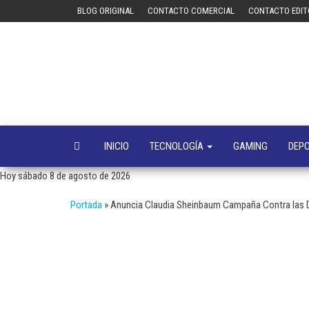
Saltar
BLOG ORIGINAL
CONTACTO COMERCIAL
CONTACTO EDIT
al
contenido
INICIO
TECNOLOGÍA
GAMING
DEP
Hoy sábado 8 de agosto de 2026
Portada
»
Anuncia Claudia Sheinbaum Campaña Contra las D