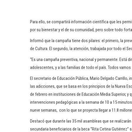
Para ello, se compartirá información científica que les perm
por su bienestar y el de su comunidad, pero sobre todo fort
Informó que la campaña tiene dos pilares: el primero, la prev
de Cultura. El segundo, la atención, trabajada por todo el Se
“Es una campaña preventiva, nacional y permanente. Está diri
adolescentes, y a las familias de todo el país. Todos vamos 
El secretario de Educación Pública, Mario Delgado Carrillo, 
las adicciones, que se basa en los principios de la Nueva Es
de febrero en instituciones de Educación Media Superior, y 
intervenciones pedagógicas a la semana de 10 a 15 minutos
nueve semanas, con lo que se proyecta llegar a 11.8 millone
Destacó que durante las 35 mil asambleas que se realizarán p
secundaria beneficiarios de la beca “Rita Cetina Gutiérrez” s