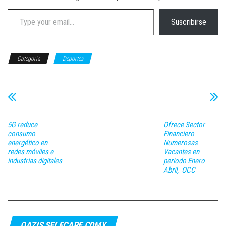
Type your email…
Suscribirse
Categoría
Deportes
5G reduce
Ofrece Sector
consumo
Financiero
energético en
Numerosas
redes móviles e
Vacantes en
industrias digitales
periodo Enero
Abril, OCC
OAZIS SELFCARE CDMX