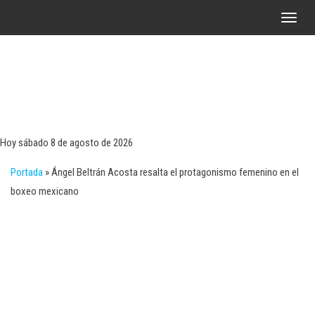
Saltar
A
al
l
contenido
t
e
r
Tecn
Noticias 
opinión
n
sobre
a
tecnologí
Hoy sábado 8 de agosto de 2026
y
r
negocio
Portada
»
Ángel Beltrán Acosta resalta el protagonismo femenino en el
l
boxeo mexicano
a
n
a
v
e
g
a