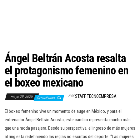
c
i
ó
n
Ángel Beltrán Acosta resalta
el protagonismo femenino en
el boxeo mexicano
Por
STAFF TECNOEMPRESA
mayo 29, 2025
Desactivado
El boxeo femenino vive un momento de auge en México, y para el
entrenador Ángel Beltrán Acosta, este cambio representa mucho más
que una moda pasajera. Desde su perspectiva, el ingreso de más mujeres
al ring está redefiniendo las reglas no escritas del deporte. “Las mujeres