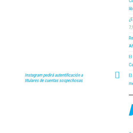
Cl
li
¿E
7,
Re
Añ
El
Ca
Instagram pedirá autentificación a
El
titulares de cuentas sospechosas
me