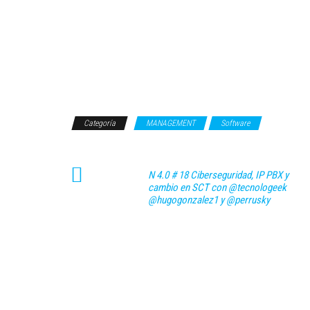
Categoría
MANAGEMENT
Software
N 4.0 # 18 Ciberseguridad, IP PBX y
cambio en SCT con @tecnologeek
@hugogonzalez1 y @perrusky