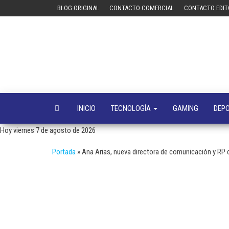
Saltar
BLOG ORIGINAL
CONTACTO COMERCIAL
CONTACTO EDIT
al
contenido
INICIO
TECNOLOGÍA
GAMING
DEP
Hoy viernes 7 de agosto de 2026
Portada
»
Ana Arias, nueva directora de comunicación y RP 