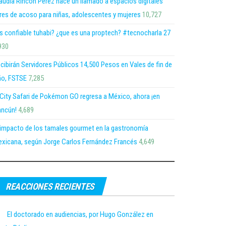
audia Rincón Pérez hace un llamado a espacios digitales
bres de acoso para niñas, adolescentes y mujeres
10,727
s confiable tuhabi? ¿que es una proptech? #tecnocharla 27
930
cibirán Servidores Públicos 14,500 Pesos en Vales de fin de
o, FSTSE
7,285
 City Safari de Pokémon GO regresa a México, ahora ¡en
ncún!
4,689
 impacto de los tamales gourmet en la gastronomía
xicana, según Jorge Carlos Fernández Francés
4,649
REACCIONES RECIENTES
El doctorado en audiencias, por Hugo González en