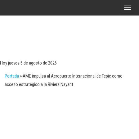
Saltar
A
al
l
contenido
t
e
r
Tecn
Noticias 
opinión
n
sobre
a
tecnologí
Hoy jueves 6 de agosto de 2026
y
r
negocio
Portada
»
AME impulsa al Aeropuerto Internacional de Tepic como
l
acceso estratégico a la Riviera Nayarit
a
n
a
v
e
g
a