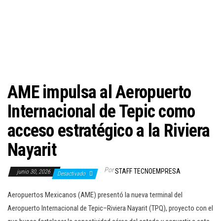
c
i
ó
n
AME impulsa al Aeropuerto
Internacional de Tepic como
acceso estratégico a la Riviera
Nayarit
Por
STAFF TECNOEMPRESA
junio 30, 2026
Desactivado
Aeropuertos Mexicanos (AME) presentó la nueva terminal del
Aeropuerto Internacional de Tepic–Riviera Nayarit (TPQ), proyecto con el