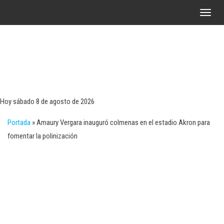
Saltar
A
al
l
contenido
t
e
r
Tecn
Noticias 
opinión
n
sobre
a
tecnologí
Hoy sábado 8 de agosto de 2026
y
r
negocio
Portada
»
Amaury Vergara inauguró colmenas en el estadio Akron para
l
fomentar la polinización
a
n
a
v
e
g
a