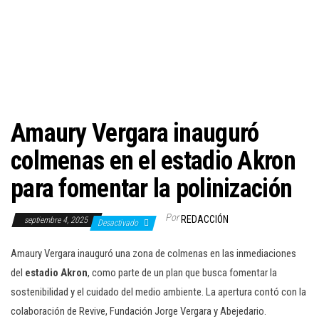
c
i
ó
n
Amaury Vergara inauguró
colmenas en el estadio Akron
para fomentar la polinización
Por
REDACCIÓN
septiembre 4, 2025
Desactivado
Amaury Vergara inauguró una zona de colmenas en las inmediaciones
del
estadio Akron
, como parte de un plan que busca fomentar la
sostenibilidad y el cuidado del medio ambiente. La apertura contó con la
colaboración de Revive, Fundación Jorge Vergara y Abejedario.