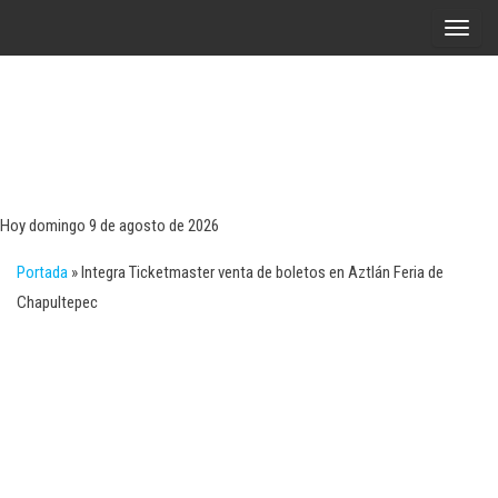
Saltar
A
al
l
contenido
t
e
r
Tecn
Noticias 
opinión
n
sobre
a
tecnologí
Hoy domingo 9 de agosto de 2026
y
r
negocio
Portada
»
Integra Ticketmaster venta de boletos en Aztlán Feria de
l
Chapultepec
a
n
a
v
e
g
a