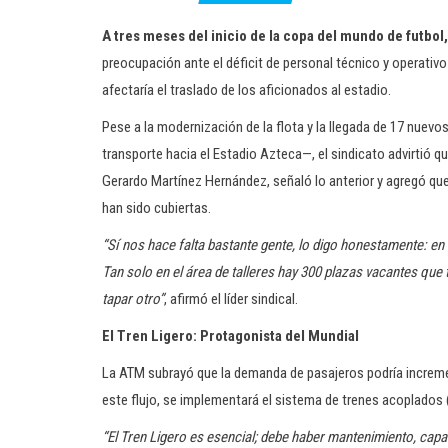
A tres meses del inicio de la copa del mundo de futbol,
preocupación ante el déficit de personal técnico y operativo 
afectaría el traslado de los aficionados al estadio.
Pese a la modernización de la flota y la llegada de 17 nuevo
transporte hacia el Estadio Azteca—, el sindicato advirtió qu
Gerardo Martínez Hernández, señaló lo anterior y agregó qu
han sido cubiertas.
“Sí nos hace falta bastante gente, lo digo honestamente: en
Tan solo en el área de talleres hay 300 plazas vacantes qu
tapar otro”
, afirmó el líder sindical.
El Tren Ligero: Protagonista del Mundial
La ATM subrayó que la demanda de pasajeros podría incremen
este flujo, se implementará el sistema de trenes acoplados (
“El Tren Ligero es esencial; debe haber mantenimiento, cap