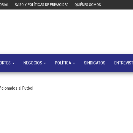
ORIAL
AVISO Y POLÍTICAS DE PRIVACIDAD
QUIÉNES SOMOS
Tecn
Noticias 
opinión
sobre
tecnologí
y
negocio
ORTES
NEGOCIOS
POLÍTICA
SINDICATOS
ENTREVIS
Aficionados al Futbol