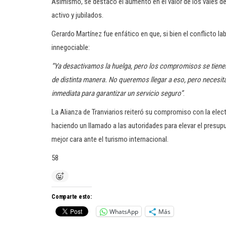
Asimismo, se destacó el aumento en el valor de los vales d
activo y jubilados.
Gerardo Martínez fue enfático en que, si bien el conflicto la
innegociable:
“Ya desactivamos la huelga, pero los compromisos se tienen 
de distinta manera. No queremos llegar a eso, pero necesita
inmediata para garantizar un servicio seguro”
.
La Alianza de Tranviarios reiteró su compromiso con la elect
haciendo un llamado a las autoridades para elevar el presup
mejor cara ante el turismo internacional.
58
Comparte esto:
WhatsApp
Más