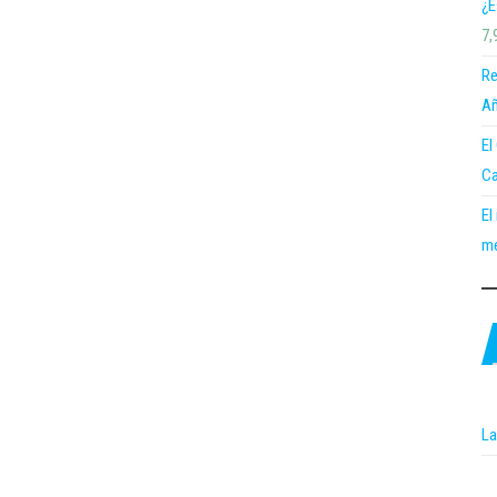
¿E
7,
Re
Añ
El
Ca
El
me
La