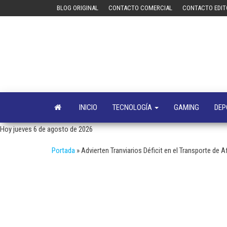
Saltar
BLOG ORIGINAL
CONTACTO COMERCIAL
CONTACTO EDIT
al
contenido
INICIO
TECNOLOGÍA
GAMING
DEP
Hoy jueves 6 de agosto de 2026
Portada
»
Advierten Tranviarios Déficit en el Transporte de 