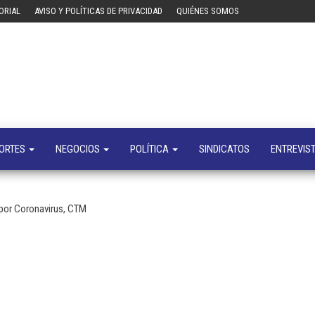
ORIAL
AVISO Y POLÍTICAS DE PRIVACIDAD
QUIÉNES SOMOS
Tecn
Noticias 
opinión
sobre
tecnologí
y
negocio
ORTES
NEGOCIOS
POLÍTICA
SINDICATOS
ENTREVIS
 por Coronavirus, CTM