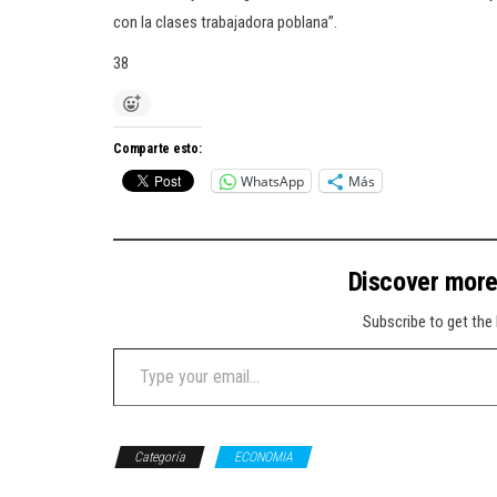
con la clases trabajadora poblana”.
38
Comparte esto:
WhatsApp
Más
Discover mor
Subscribe to get the 
Type your email…
Categoría
ECONOMIA