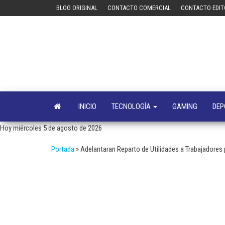
Saltar
BLOG ORIGINAL
CONTACTO COMERCIAL
CONTACTO EDIT
al
contenido
INICIO
TECNOLOGÍA
GAMING
DEP
Hoy miércoles 5 de agosto de 2026
Portada
»
Adelantaran Reparto de Utilidades a Trabajadores