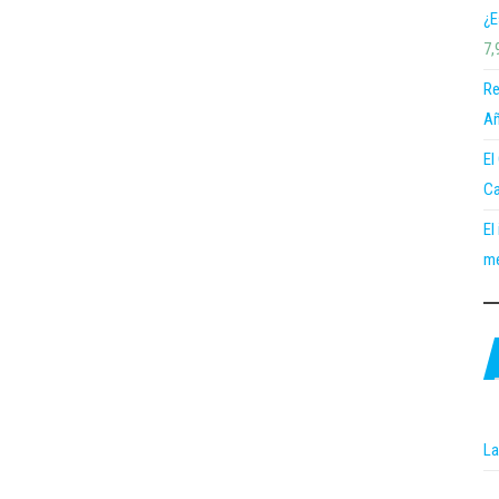
¿E
7,
Re
Añ
El
Ca
El
me
La