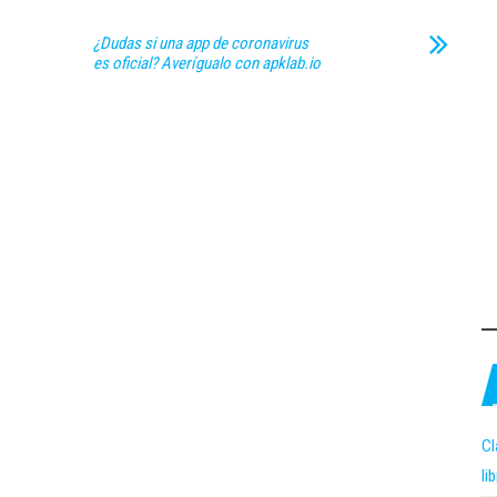
¿Dudas si una app de coronavirus
es oficial? Averígualo con apklab.io
Cl
li