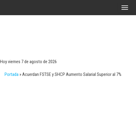
Saltar
A
al
l
contenido
t
e
r
Tecn
Noticias 
opinión
n
sobre
a
tecnologí
Hoy viernes 7 de agosto de 2026
y
r
negocio
Portada
»
Acuerdan FSTSE y SHCP Aumento Salarial Superior al 7%
l
a
n
a
v
e
g
a