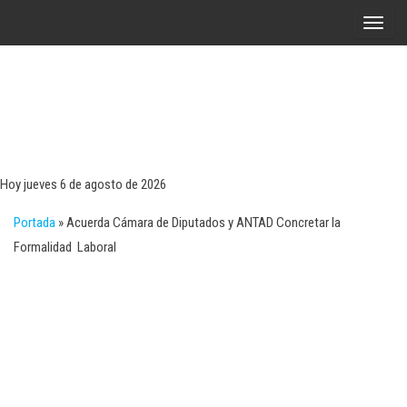
Saltar
A
al
l
contenido
t
e
r
Tecn
Noticias 
opinión
n
sobre
a
tecnologí
Hoy jueves 6 de agosto de 2026
y
r
negocio
Portada
»
Acuerda Cámara de Diputados y ANTAD Concretar la
l
Formalidad Laboral
a
n
a
v
e
g
a