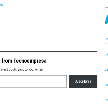
quí
.
Co
La
e from Tecnoempresa
La
latest posts sent to your email.
Suscribirse
en
ae