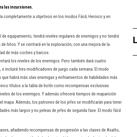
ra las incursiones.
cada completamente a objetivos en los modos Fácil, Heroico y en
el de equipamiento, tendrá niveles regulares de enemigos y no tendrá
L
de hitos. Y se centrará en la exploración, con una mejora de la
idad de más coches y barcos.
tará los niveles de los enemigos. Pero también dará cuatro
n, e incluirá tres modificadores de juego cada semana. El modo
 lo que habrá más olas enemigas y enfriamientos de habilidades más
inco títulos a la tabla de botín como recompensas exclusivas.
niveles de los enemigos. Y además ofrecerá tiempos de reaparición
el mapa. Además, los patrones de los jefes se modificarán para tener
ades más largos y no peleas de jefes de segunda fase. El modo fácil
clases, añadiendo recompensas de progresión a las clases de Asalto,