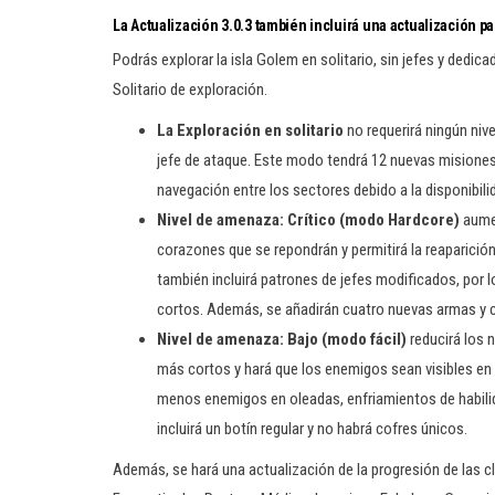
La Actualización 3.0.3 también incluirá una actualización pa
Podrás explorar la isla Golem en solitario, sin jefes y dedi
Solitario de exploración.
La Exploración en solitario
no requerirá ningún niv
jefe de ataque. Este modo tendrá 12 nuevas misiones 
navegación entre los sectores debido a la disponibil
Nivel de amenaza: Crítico (modo Hardcore)
aumen
corazones que se repondrán y permitirá la reaparició
también incluirá patrones de jefes modificados, por
cortos. Además, se añadirán cuatro nuevas armas y c
Nivel de amenaza: Bajo (modo fácil)
reducirá los 
más cortos y hará que los enemigos sean visibles en 
menos enemigos en oleadas, enfriamientos de habilid
incluirá un botín regular y no habrá cofres únicos.
Además, se hará una actualización de la progresión de las 