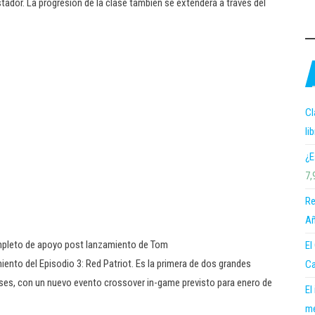
tador. La progresión de la clase también se extenderá a través del
Cl
li
¿E
7,
Re
Añ
completo de apoyo post lanzamiento de Tom
El
iento del Episodio 3: Red Patriot. Es la primera de dos grandes
Ca
ses, con un nuevo evento crossover in-game previsto para enero de
El
me