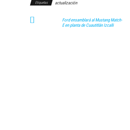
actualización
Etiquetas
Ford ensamblará al Mustang Match-
E en planta de Cuautitlán Izcalli