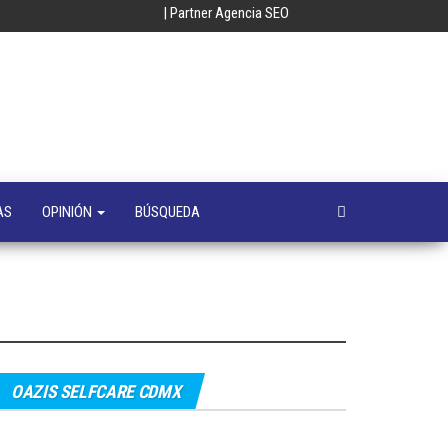
| Partner Agencia SEO
oempresa
y
a
s
AS
OPINIÓN
BÚSQUEDA
OAZIS SELFCARE CDMX