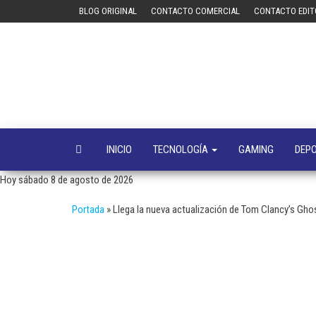
Saltar
BLOG ORIGINAL
CONTACTO COMERCIAL
CONTACTO EDIT
al
contenido
INICIO
TECNOLOGÍA
GAMING
DEP
Hoy sábado 8 de agosto de 2026
Portada
»
Llega la nueva actualización de Tom Clancy’s Gh