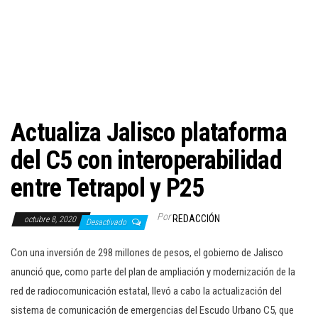
c
i
ó
n
Actualiza Jalisco plataforma
del C5 con interoperabilidad
entre Tetrapol y P25
Por
REDACCIÓN
octubre 8, 2020
Desactivado
Con una inversión de 298 millones de pesos, el gobierno de Jalisco
anunció que, como parte del plan de ampliación y modernización de la
red de radiocomunicación estatal, llevó a cabo la actualización del
sistema de comunicación de emergencias del Escudo Urbano C5, que