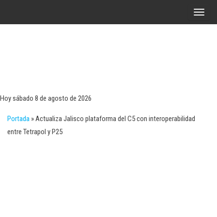
Saltar
A
al
l
contenido
t
e
r
Tecn
Noticias 
opinión
n
sobre
a
tecnologí
Hoy sábado 8 de agosto de 2026
y
r
negocio
Portada
»
Actualiza Jalisco plataforma del C5 con interoperabilidad
l
entre Tetrapol y P25
a
n
a
v
e
g
a