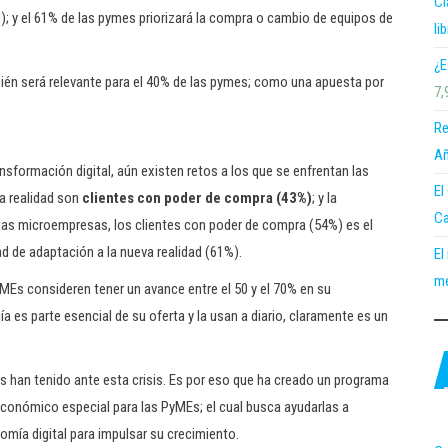
Cl
); y el 61% de las pymes priorizará la compra o cambio de equipos de
li
¿E
én será relevante para el 40% de las pymes; como una apuesta por
7,
Re
Añ
ansformación digital, aún existen retos a los que se enfrentan las
El
va realidad son
clientes con poder de compra (43%)
; y la
Ca
 las microempresas, los clientes con poder de compra (54%) es el
ad de adaptación a la nueva realidad (61%).
El
me
yMEs consideren tener un avance entre el 50 y el 70% en su
a es parte esencial de su oferta y la usan a diario, claramente es un
Es han tenido ante esta crisis. Es por eso que ha creado un programa
económico especial para las PyMEs; el cual busca ayudarlas a
omía digital para impulsar su crecimiento.