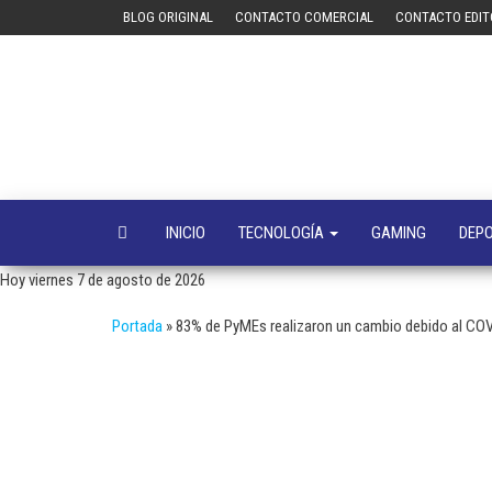
Saltar
BLOG ORIGINAL
CONTACTO COMERCIAL
CONTACTO EDIT
al
contenido
INICIO
TECNOLOGÍA
GAMING
DEP
Hoy viernes 7 de agosto de 2026
Portada
»
83% de PyMEs realizaron un cambio debido al CO