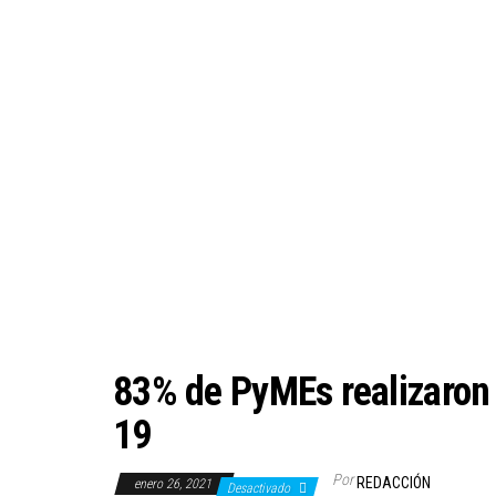
83% de PyMEs realizaron
19
Por
REDACCIÓN
enero 26, 2021
Desactivado