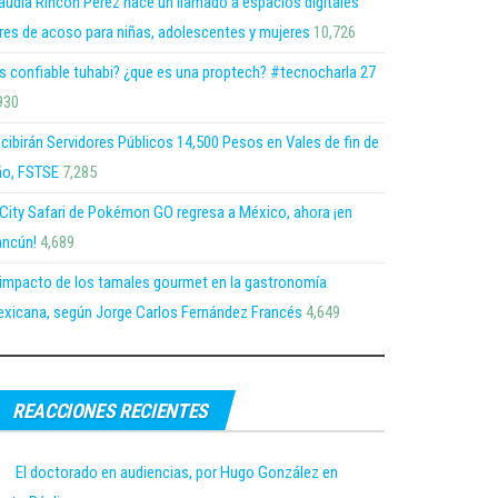
audia Rincón Pérez hace un llamado a espacios digitales
bres de acoso para niñas, adolescentes y mujeres
10,726
s confiable tuhabi? ¿que es una proptech? #tecnocharla 27
930
cibirán Servidores Públicos 14,500 Pesos en Vales de fin de
o, FSTSE
7,285
 City Safari de Pokémon GO regresa a México, ahora ¡en
ncún!
4,689
 impacto de los tamales gourmet en la gastronomía
xicana, según Jorge Carlos Fernández Francés
4,649
REACCIONES RECIENTES
El doctorado en audiencias, por Hugo González en