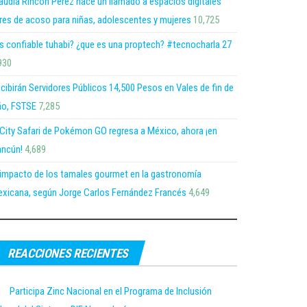
audia Rincón Pérez hace un llamado a espacios digitales
bres de acoso para niñas, adolescentes y mujeres
10,725
s confiable tuhabi? ¿que es una proptech? #tecnocharla 27
930
cibirán Servidores Públicos 14,500 Pesos en Vales de fin de
o, FSTSE
7,285
 City Safari de Pokémon GO regresa a México, ahora ¡en
ncún!
4,689
 impacto de los tamales gourmet en la gastronomía
xicana, según Jorge Carlos Fernández Francés
4,649
REACCIONES RECIENTES
Participa Zinc Nacional en el Programa de Inclusión