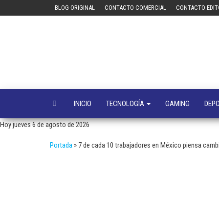
Saltar
BLOG ORIGINAL
CONTACTO COMERCIAL
CONTACTO EDIT
al
contenido
INICIO
TECNOLOGÍA
GAMING
DEP
Hoy jueves 6 de agosto de 2026
Portada
»
7 de cada 10 trabajadores en México piensa camb