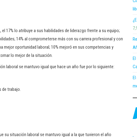
Cl
li
¿E
7,
 el 17% lo atribuye a sus habilidades de liderazgo frente a su equipo;
abilidades; 14% al comprometerse más con su carrera profesional y con
Re
na mejor oportunidad laboral; 10% mejoró en sus competencias y
Añ
tomar lo mejor de la situación.
El
Ca
ón laboral se mantuvo igual que hace un año fue por lo siguiente:
El
me
 de trabajo.
ue su situación laboral se mantuvo igual a la que tuvieron el año